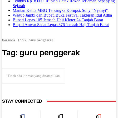
Tembus Rp18.000, Rupiah Cetak Rekor Terlemah Sepanjang
Sejarah
Mantan Ketua MBG Tersangka Korupsi, Sony “Nyanyi”
Wagub Jambi dan Bupati Buka Festival Takbiran Idul Adha
Bupati Lepas 105 Jemaah Haji Kloter 24 Tanjab Barat
Bupati Anwar Sadat Lepas 376 Jemaah Haji Tanjab Barat
Beranda
Topik
Guru penggerak
Tag:
guru penggerak
Tidak ada kiriman yang ditampilkan
STAY CONNECTED
0
0
0