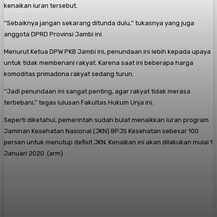
kenaikan iuran tersebut.
‘’Sebaiknya jangan sekarang ditunda dulu,’’ tukasnya yang juga
anggota DPRD Provinsi Jambi ini.
Menurut Ketua DPW PKB Jambi ini, penundaan ini lebih kepada upaya
untuk tidak membenani rakyat. Karena saat ini beberapa harga
komoditas primadona rakyat sedang turun.
‘’Jadi penundaan ini sangat penting, agar rakyat tidak merasa
terbebani,’’ tegas lulusan Fakultas Hukum Unja ini.
Seperti diketahui, pemerintah sudah bulat menaikkan iuran program
Jaminan Kesehatan Nasional (JKN) BPJS Kesehatan sebesar 100
persen untuk menutup defisit JKN. Kenaikan ini akan dilakukan mulai 1
Januari 2020. (arm)
Facebook
X
Pinterest
WhatsApp