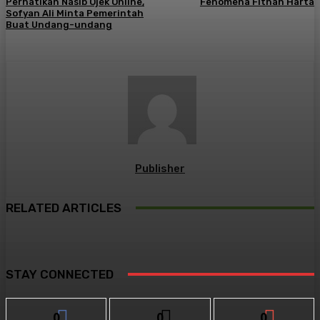
Perhatikan Nasib Ojek Online,
Fenomena Fitnah Harta
Sofyan Ali Minta Pemerintah
Buat Undang-undang
Publisher
RELATED ARTICLES
STAY CONNECTED
0
0
0