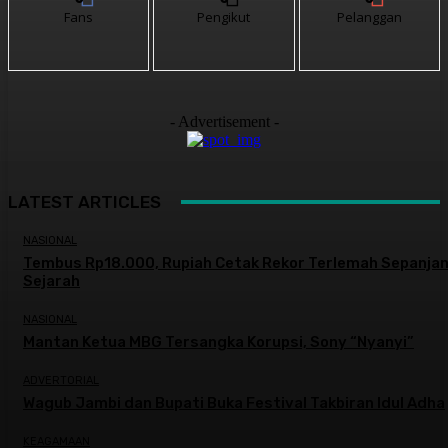
Fans
Pengikut
Pelanggan
- Advertisement -
LATEST ARTICLES
NASIONAL
Tembus Rp18.000, Rupiah Cetak Rekor Terlemah Sepanja
Sejarah
NASIONAL
Mantan Ketua MBG Tersangka Korupsi, Sony “Nyanyi”
ADVERTORIAL
Wagub Jambi dan Bupati Buka Festival Takbiran Idul Adha
KEAGAMAAN