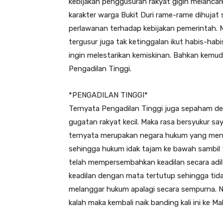
kebijakan penggusuran rakyat gigih melancar
karakter warga Bukit Duri rame-rame dihujat
perlawanan terhadap kebijakan pemerintah. M
tergusur juga tak ketinggalan ikut habis-hab
ingin melestarikan kemiskinan. Bahkan kemud
Pengadilan Tinggi.
*PENGADILAN TINGGI*
Ternyata Pengadilan Tinggi juga sepaham 
gugatan rakyat kecil. Maka rasa bersyukur 
ternyata merupakan negara hukum yang menjun
sehingga hukum idak tajam ke bawah sambil
telah mempersembahkan keadilan secara adi
keadilan dengan mata tertutup sehingga tid
melanggar hukum apalagi secara sempurna. N
kalah maka kembali naik banding kali ini ke 