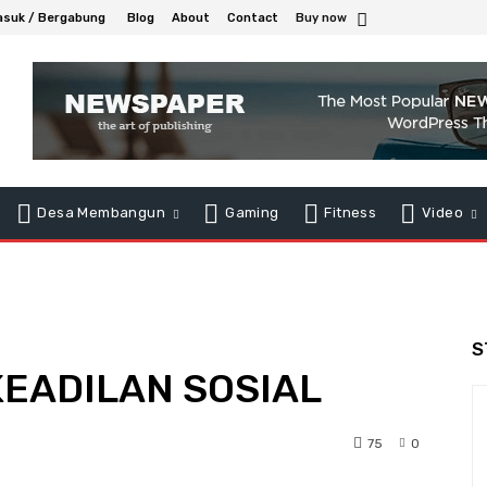
suk / Bergabung
Blog
About
Contact
Buy now
Desa Membangun
Gaming
Fitness
Video
S
EADILAN SOSIAL
75
0