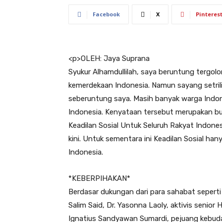
Facebook
X
Pinteres
<
p>OLEH: Jaya Suprana
Syukur Alhamdullilah, saya beruntung tergo
kemerdekaan Indonesia. Namun sayang setril
seberuntung saya. Masih banyak warga Indo
Indonesia. Kenyataan tersebut merupakan buk
Keadilan Sosial Untuk Seluruh Rakyat Indon
kini. Untuk sementara ini Keadilan Sosial han
Indonesia.
*KEBERPIHAKAN*
Berdasar dukungan dari para sahabat seperti
Salim Said, Dr. Yasonna Laoly, aktivis senio
Ignatius Sandyawan Sumardi, pejuang kebud