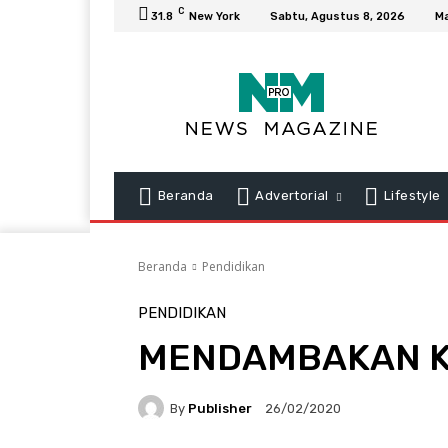
C
31.8
New York
Sabtu, Agustus 8, 2026
Ma
Beranda
Advertorial
Lifestyle
Beranda
Pendidikan
PENDIDIKAN
MENDAMBAKAN K
By
Publisher
26/02/2020