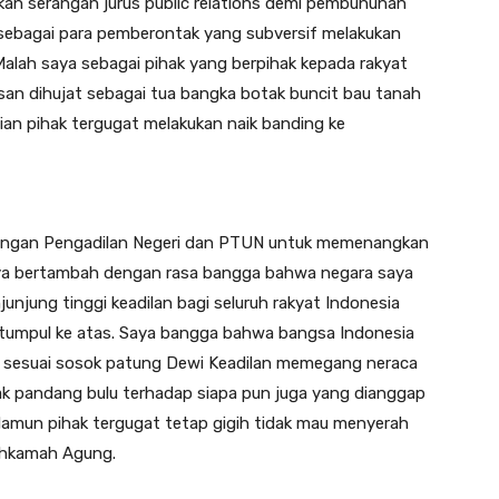
kan serangan jurus public relations demi pembunuhan
 sebagai para pemberontak yang subversif melakukan
alah saya sebagai pihak yang berpihak kepada rakyat
isan dihujat sebagai tua bangka botak buncit bau tanah
ian pihak tergugat melakukan naik banding ke
dengan Pengadilan Negeri dan PTUN untuk memenangkan
saya bertambah dengan rasa bangga bahwa negara saya
jung tinggi keadilan bagi seluruh rakyat Indonesia
 tumpul ke atas. Saya bangga bahwa bangsa Indonesia
l sesuai sosok patung Dewi Keadilan memegang neraca
ak pandang bulu terhadap siapa pun juga yang dianggap
amun pihak tergugat tetap gigih tidak mau menyerah
Mahkamah Agung.