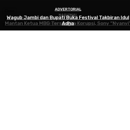
ADVERTORIAL
NASIONAL
Close
NASIONAL
Wagub Jambi dan Bupati Buka Festival Takbiran Idul
Tembus Rp18.000, Rupiah Cetak Rekor Terlemah
Mantan Ketua MBG Tersangka Korupsi, Sony “Nyanyi
Sepanjang Sejarah
Adha
Table of Contents
×