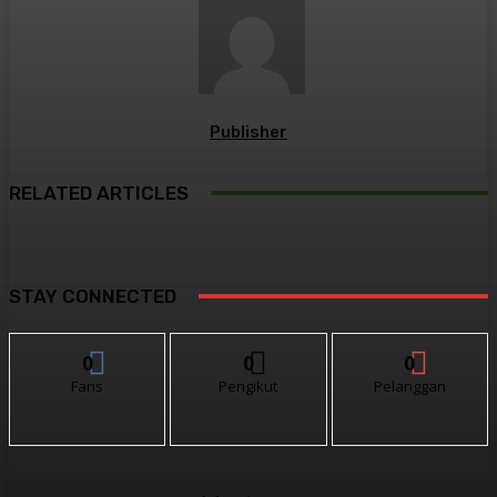
Publisher
RELATED ARTICLES
STAY CONNECTED
0
0
0
Fans
Pengikut
Pelanggan