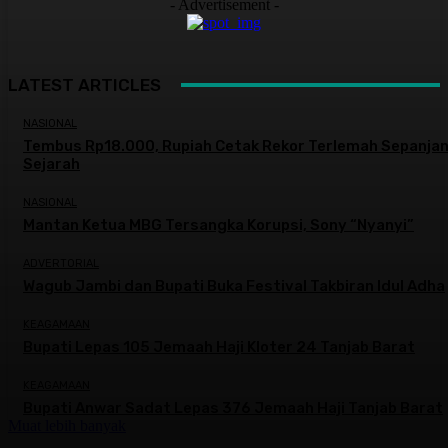
- Advertisement -
LATEST ARTICLES
NASIONAL
Tembus Rp18.000, Rupiah Cetak Rekor Terlemah Sepanja
Sejarah
NASIONAL
Mantan Ketua MBG Tersangka Korupsi, Sony “Nyanyi”
ADVERTORIAL
Wagub Jambi dan Bupati Buka Festival Takbiran Idul Adha
KEAGAMAAN
Bupati Lepas 105 Jemaah Haji Kloter 24 Tanjab Barat
KEAGAMAAN
Bupati Anwar Sadat Lepas 376 Jemaah Haji Tanjab Barat
Muat lebih banyak