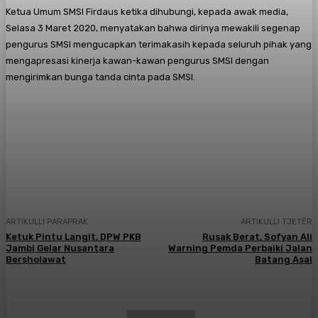
Ketua Umum SMSI Firdaus ketika dihubungi, kepada awak media,
Selasa 3 Maret 2020, menyatakan bahwa dirinya mewakili segenap
pengurus SMSI mengucapkan terimakasih kepada seluruh pihak yang
mengapresasi kinerja kawan-kawan pengurus SMSI dengan
mengirimkan bunga tanda cinta pada SMSI.
Facebook
X
Pinterest
WhatsApp
ARTIKULLI PARAPRAK
ARTIKULLI TJETËR
Ketuk Pintu Langit, DPW PKB
Rusak Berat, Sofyan Ali
Jambi Gelar Nusantara
Warning Pemda Perbaiki Jalan
Bersholawat
Batang Asai