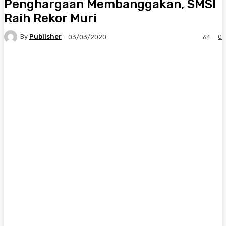
Penghargaan Membanggakan, SMSI
Raih Rekor Muri
By
Publisher
0
03/03/2020
64
Facebook
X
Pinterest
WhatsApp