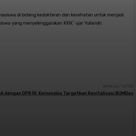
asiswa di bidang kedokteran dan kesehatan untuk menjadi
swa yang menyelenggarakan KKN,” ujar Yuliandri.
ARTIKULLI TJETËR
A dengan DPR RI, Kemendes Targetkan Revitalisasi BUMDes