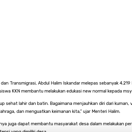
n Transmigrasi, Abdul Halim Iskandar melepas sebanyak 4.219 M
ahasiswa KKN membantu melakukan edukasi new normal kepada msy
sehat lahir dan batin. Bagaimana menjauhkan diri dari kuman, vir
hraga, dan menguatkan keimanan kita,” ujar Menteri Halim.
nya juga dapat membantu masyarakat desa dalam melakukan pe
si yang dimiliki desa.