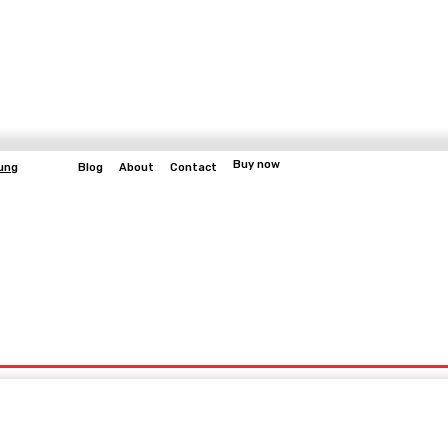
Buy now
ung
Blog
About
Contact
More
bangun
Gaming
Fitness
Video