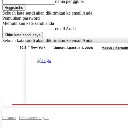
nama pengguna
Sebuah kata sandi akan dikirimkan ke email Anda.
Pemulihan password
Memulihkan kata sandi anda
email Anda
Sebuah kata sandi akan dikirimkan ke email Anda.
C
30.2
New York
Jumat, Agustus 7, 2026
Masuk / Bergab
Beranda
Advertorial
Lifestyle
Desa Mem
Beranda
Desa Membangun