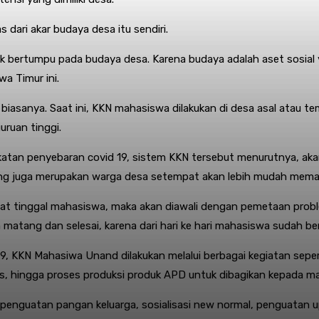
 dari akar budaya desa itu sendiri.
 bertumpu pada budaya desa. Karena budaya adalah aset sosial y
a Timur ini.
biasanya. Saat ini, KKN mahasiswa dilakukan di desa asal atau 
uruan tinggi.
ngkatan penyebaran covid 19, sistem KKN tersebut menurutnya
g juga merupakan warga desa setempat akan lebih mudah memah
pat tinggal mahasiswa, maka akan diawali dengan pemetaan proble
atang dan selesai, karena dari hari ke hari mahasiswa sudah ber
19, KKN Mahasiwa Unand dilakukan melalui berbagai kegiatan sepe
as, hingga proses produksi produk APD untuk dibagikan kepada m
an penguatan pangan keluarga, sosialisasi new normal, penguatan 