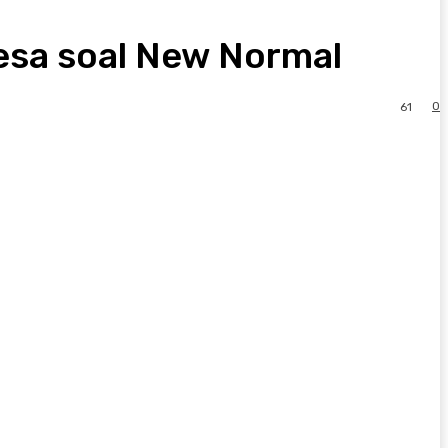
esa soal New Normal
0
61