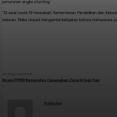
penurunan angka stunting.
“Di awal covid-19 mewabah, Kementerian Pendidikan dan Kebu
relawan. Maka Unpad mengambil kebijakan bahwa mahasiswa yang
Bagikan
Facebook
X
Pintere
ARTIKULLI PARAPRAK
Dirjen PPMD Kemendes Canangkan Zona Integritas
Publisher