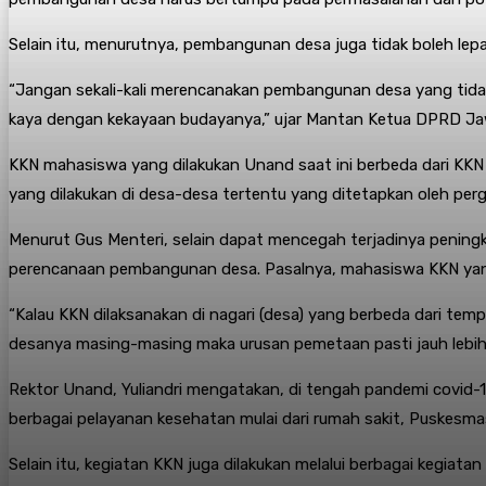
Selain itu, menurutnya, pembangunan desa juga tidak boleh lepas
“Jangan sekali-kali merencanakan pembangunan desa yang tidak
kaya dengan kekayaan budayanya,” ujar Mantan Ketua DPRD Jaw
KKN mahasiswa yang dilakukan Unand saat ini berbeda dari KKN 
yang dilakukan di desa-desa tertentu yang ditetapkan oleh perg
Menurut Gus Menteri, selain dapat mencegah terjadinya peni
perencanaan pembangunan desa. Pasalnya, mahasiswa KKN yan
“Kalau KKN dilaksanakan di nagari (desa) yang berbeda dari tem
desanya masing-masing maka urusan pemetaan pasti jauh lebih m
Rektor Unand, Yuliandri mengatakan, di tengah pandemi covid-
berbagai pelayanan kesehatan mulai dari rumah sakit, Puskesm
Selain itu, kegiatan KKN juga dilakukan melalui berbagai kegiat