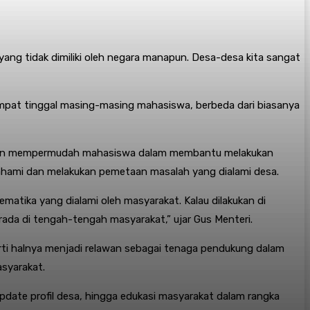
ang tidak dimiliki oleh negara manapun. Desa-desa kita sangat
tempat tinggal masing-masing mahasiswa, berbeda dari biasanya
, akan mempermudah mahasiswa dalam membantu melakukan
ami dan melakukan pemetaan masalah yang dialami desa.
matika yang dialami oleh masyarakat. Kalau dilakukan di
ada di tengah-tengah masyarakat,” ujar Gus Menteri.
rti halnya menjadi relawan sebagai tenaga pendukung dalam
asyarakat.
update profil desa, hingga edukasi masyarakat dalam rangka