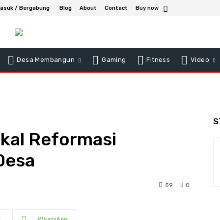
asuk / Bergabung
Blog
About
Contact
Buy now
Desa Membangun
Gaming
Fitness
Video
S
kal Reformasi
Desa
59
0
t
WhatsApp