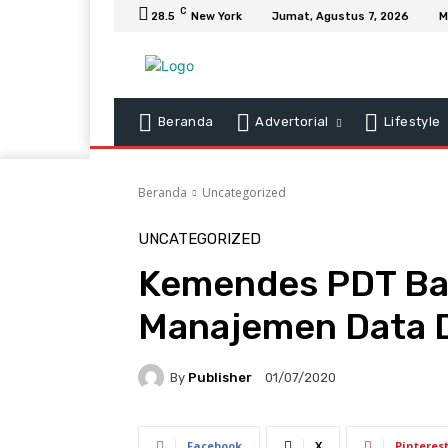
C
28.5
New York
Jumat, Agustus 7, 2026
M
Beranda
Advertorial
Lifestyle
Beranda
Uncategorized
UNCATEGORIZED
Kemendes PDT Ba
Manajemen Data 
By
Publisher
01/07/2020
Facebook
X
Pinteres