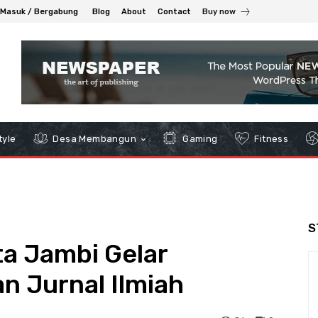
Masuk / Bergabung
Blog
About
Contact
Buy now
tyle
Desa Membangun
Gaming
Fitness
S
a Jambi Gelar
an Jurnal Ilmiah