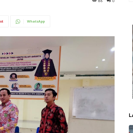
86
0
st
WhatsApp
L