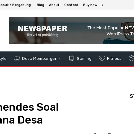
asuk / Bergabung
Blog
About
Contact
Buy now
tyle
Desa Membangun
Gaming
Fitness
S
mendes Soal
ana Desa