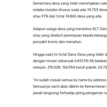
Sementara desa yang telah menetapkan cal
melalui musdes khusus suda ada 74.753 des
atau 97% dari total 74.865 desa yang ada.
Adapun warga desa yang menerima BLT Dana 
atau yang disebut perempuan kepala keluar
penyakit kronis dan menahun.
Hingga saat ini total Dana Desa yang telah
dengan rincian sebanyak 6.813.115 KK belaka
nelayan, 315.028, 156.954 buruh pabrik, 62
“Ini sudah masuk semua by name by address
Semuanya nanti akan dikirim ke Kementerian
jawab langsung terhadap jaring pengaman so