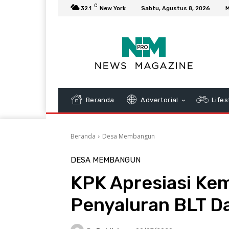
C
32.1
New York
Sabtu, Agustus 8, 2026
M
Beranda
Advertorial
Lifes
Beranda
Desa Membangun
DESA MEMBANGUN
KPK Apresiasi Ke
Penyaluran BLT D