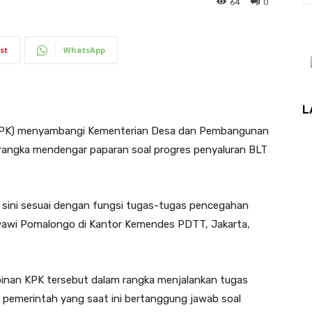
64
0
st
WhatsApp
L
KPK) menyambangi Kementerian Desa dan Pembangunan
rangka mendengar paparan soal progres penyaluran BLT
di sini sesuai dengan fungsi tugas-tugas pencegahan
awawi Pomalongo di Kantor Kemendes PDTT, Jakarta,
inan KPK tersebut dalam rangka menjalankan tugas
pemerintah yang saat ini bertanggung jawab soal