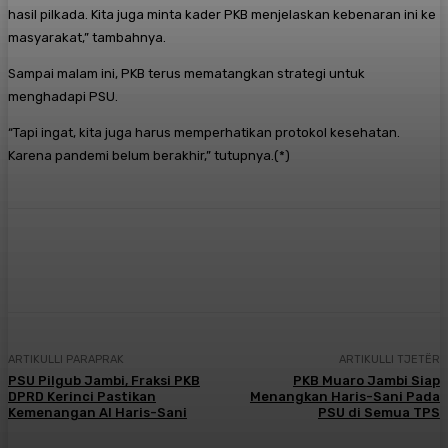
hasil pilkada. Kita juga minta kader PKB menjelaskan kebenaran ini ke
masyarakat,” tambahnya.
Sampai malam ini, PKB terus mematangkan strategi untuk
menghadapi PSU.
“Tapi ingat, kita juga harus memperhatikan protokol kesehatan.
Karena pandemi belum berakhir,” tutupnya.(*)
Facebook
X
Pinterest
WhatsApp
ARTIKULLI PARAPRAK
ARTIKULLI TJETËR
PSU Pilgub Jambi, Fraksi PKB
PKB Muaro Jambi Siap
DPRD Kerinci Pastikan
Menangkan Haris-Sani Pada
Kemenangan Al Haris-Sani
PSU di Semua TPS