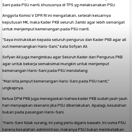
Sani pada PSU nanti, khususnya di TPS yg melaksanakan PSU.
Anggota Komisi V DPR RI ini mengatakan, setelah keluarnya
keputusan MK, maka Kader PKB seluruh Jambi agar lebih semangat
untuk menjemput kemenangan pada PSU nanti.
“Saya instruksikan kepada seluruh pengurus dan Kader PKB agar all
out memenangkan Haris-Sani,” kata Sofyan Ali.
Sofyan Ali juga mengimbau agar Seluruh Kader dan Pengurus PKB
agar untuk bekerja semaksimal mungkin untuk menjemput
kemenangan Haris-Sani pada PSU mendatang.
“Mari kita jemput kemenangan Haris-Sani pada PSU nanti,”
ungkapnya.
Ketua DPW PKB juga menegaskan bahwa kader PKB sudah jauh-jauh
hari menyiapkan skenario jika PSU diberlakukan. Apalagi, kesalahan
bukan pada pasangan Haris-Sani.
“Haris-Sani tidak curang, ini yang perlu digaris bawahi. Ini cuma PSU
karena kesalahan administrasi, makanya PSU bukan membatalkan