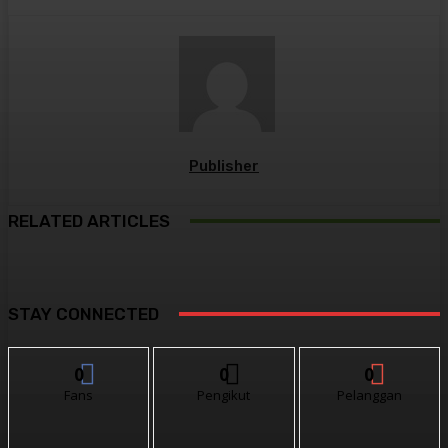
Publisher
RELATED ARTICLES
STAY CONNECTED
0
0
0
Fans
Pengikut
Pelanggan