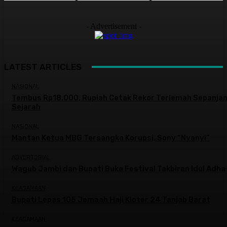
- Advertisement -
LATEST ARTICLES
NASIONAL
Tembus Rp18.000, Rupiah Cetak Rekor Terlemah Sepanja
Sejarah
NASIONAL
Mantan Ketua MBG Tersangka Korupsi, Sony “Nyanyi”
ADVERTORIAL
Wagub Jambi dan Bupati Buka Festival Takbiran Idul Adha
KEAGAMAAN
Bupati Lepas 105 Jemaah Haji Kloter 24 Tanjab Barat
KEAGAMAAN