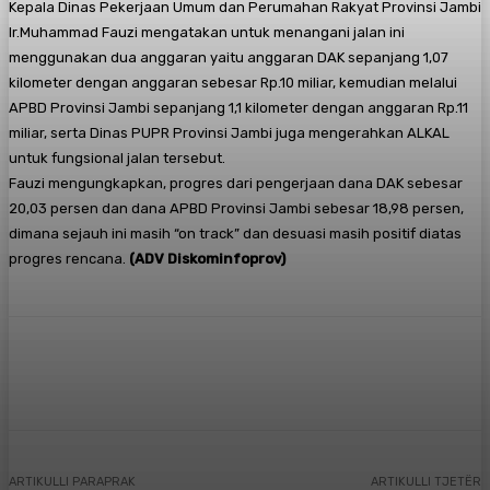
Kepala Dinas Pekerjaan Umum dan Perumahan Rakyat Provinsi Jambi
Ir.Muhammad Fauzi mengatakan untuk menangani jalan ini
menggunakan dua anggaran yaitu anggaran DAK sepanjang 1,07
kilometer dengan anggaran sebesar Rp.10 miliar, kemudian melalui
APBD Provinsi Jambi sepanjang 1,1 kilometer dengan anggaran Rp.11
miliar, serta Dinas PUPR Provinsi Jambi juga mengerahkan ALKAL
untuk fungsional jalan tersebut.
Fauzi mengungkapkan, progres dari pengerjaan dana DAK sebesar
20,03 persen dan dana APBD Provinsi Jambi sebesar 18,98 persen,
dimana sejauh ini masih “on track” dan desuasi masih positif diatas
progres rencana.
(ADV Diskominfoprov)
Facebook
X
Pinterest
WhatsApp
ARTIKULLI PARAPRAK
ARTIKULLI TJETËR