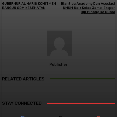
GUBERNUR AL HARIS KOMITMEN
Blantica Academy Dan Asosiasi
BANGUN SDM KESEHATAN
UMKM Naik Kelas Jambi Ekspor
Biji Pinang ke Dubai
Publisher
RELATED ARTICLES
STAY CONNECTED