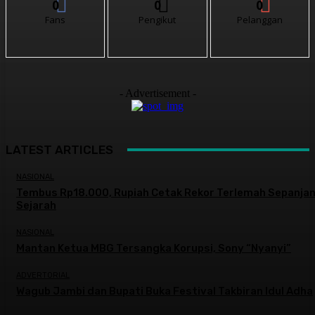
0
0
0
Fans
Pengikut
Pelanggan
- Advertisement -
LATEST ARTICLES
NASIONAL
Tembus Rp18.000, Rupiah Cetak Rekor Terlemah Sepanja
Sejarah
NASIONAL
Mantan Ketua MBG Tersangka Korupsi, Sony “Nyanyi”
ADVERTORIAL
Wagub Jambi dan Bupati Buka Festival Takbiran Idul Adha