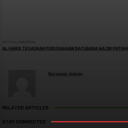
Bagikan
Facebook
X
Pintere
ARTIKULLI PARAPRAK
AL HARIS TEGASKAN PERUSAHAAN BATUBARA WAJIB PATUHI
Berjambi-Admin
RELATED ARTICLES
STAY CONNECTED