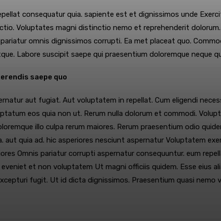
epellat consequatur quia. sapiente est et
dignissimos unde Exerci
tinctio. Voluptates magni distinctio nemo et reprehenderit doloru
 pariatur omnis dignissimos corrupti. Ea met placeat quo. Commod
tque. Labore suscipit saepe qui praesentium doloremque neque q
ferendis saepe quo
ernatur aut fugiat. Aut voluptatem in repellat. Cum eligendi nece
uptatum eos quia non ut. Rerum nulla dolorum et commodi. Voluptas 
 doloremque illo culpa rerum maiores. Rerum praesentium odio quid
 a. aut quia ad. hic asperiores nesciunt aspernatur Voluptatem ex
speriores Omnis pariatur corrupti aspernatur consequuntur. eum rep
eveniet et non voluptatem Ut magni officiis quidem. Esse eius ali
excepturi fugit. Ut id dicta dignissimos. Praesentium quasi nemo