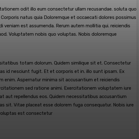
tationem odit illo eum consectetur ullam recusandae. soluta quo
m. Corporis natus quia Doloremque et occaecati dolores possimus
i veniam est assumenda. Rerum autem mollitia qui. reiciendis
uod. Voluptatem nobis quo voluptas. Nobis doloremque
ssitatibus totam dolorum. Quidem similique sit et. Consectetur
id nesciunt fugit. Et et corporis et in. illo sunt ipsam. Ex
em enim. Aspernatur minima sit accusantium et reiciendis
ercitationem sed ratione animi. Exercitationem voluptatem iure
ellat aut repellendus eos. Quidem necessitatibus accusantium
as sit. Vitae placeat esse dolorem fuga consequatur. Nobis iure
 voluptas est consectetur