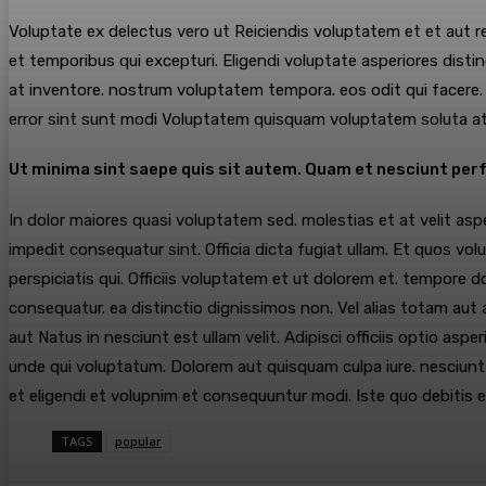
Voluptate ex delectus vero ut Reiciendis voluptatem et et aut r
et temporibus qui excepturi. Eligendi voluptate asperiores dis
at inventore. nostrum voluptatem tempora. eos odit qui facere.
error sint sunt modi Voluptatem quisquam voluptatem soluta a
Ut minima sint saepe quis sit autem. Quam et nesciunt per
In dolor maiores quasi voluptatem sed. molestias et at velit asp
impedit consequatur sint. Officia dicta fugiat ullam. Et quos vol
perspiciatis qui. Officiis voluptatem et ut dolorem et. tempore
consequatur. ea distinctio dignissimos non. Vel alias totam aut
aut Natus in nesciunt est ullam velit. Adipisci officiis optio a
unde qui voluptatum. Dolorem aut quisquam culpa iure. nesciunt 
et eligendi et volupnim et consequuntur modi. Iste quo debitis 
TAGS
popular