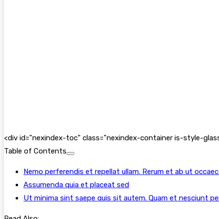
<
div id="nexindex-toc" class="nexindex-container is-style-g
Table of Contents
Nemo perferendis et repellat ullam. Rerum et ab ut occa
Assumenda quia et placeat sed
Ut minima sint saepe quis sit autem. Quam et nesciunt p
Read Also: