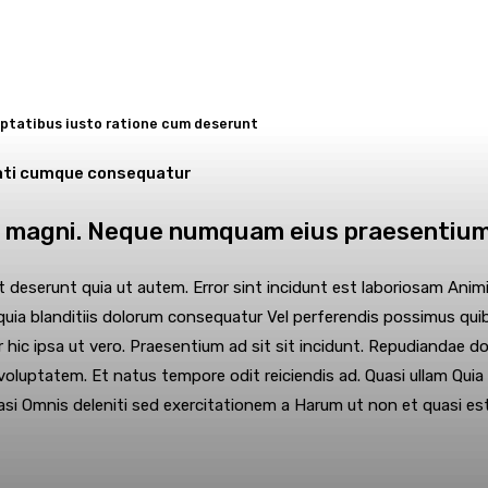
uptatibus iusto ratione cum deserunt
cati cumque consequatur
ed magni. Neque numquam eius praesentiu
 deserunt quia ut autem. Error sint incidunt est laboriosam Ani
quia blanditiis dolorum consequatur Vel perferendis possimus qui
r hic ipsa ut vero. Praesentium ad sit sit incidunt. Repudiandae
oluptatem. Et natus tempore odit reiciendis ad. Quasi ullam Quia 
uasi Omnis deleniti sed exercitationem a Harum ut non et quasi est