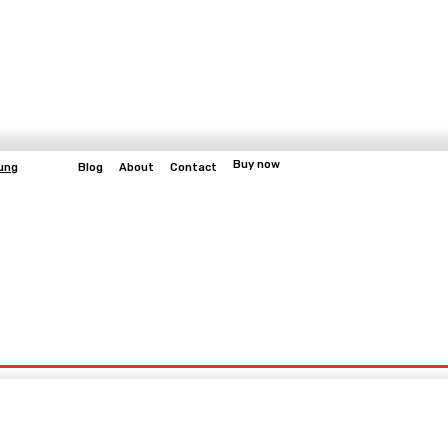
Buy now
ung
Blog
About
Contact
More
bangun
Gaming
Fitness
Video