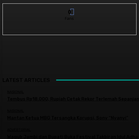
0
Fans
LATEST ARTICLES
NASIONAL
Tembus Rp18.000, Rupiah Cetak Rekor Terlemah Sepanjan
NASIONAL
Mantan Ketua MBG Tersangka Korupsi, Sony “Nyanyi”
ADVERTORIAL
Wagub Jambi dan Bupati Buka Festival Takbiran Idul Adha