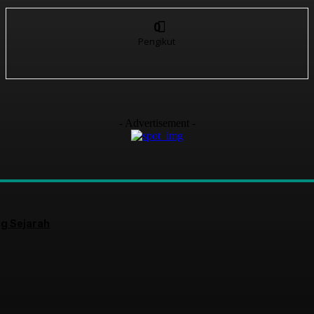
0
Pengikut
- Advertisement -
g Sejarah