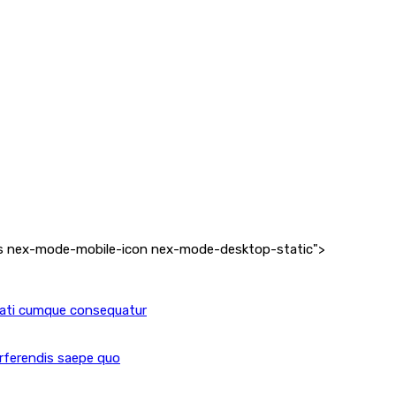
lass nex-mode-mobile-icon nex-mode-desktop-static">
ecati cumque consequatur
erferendis saepe quo