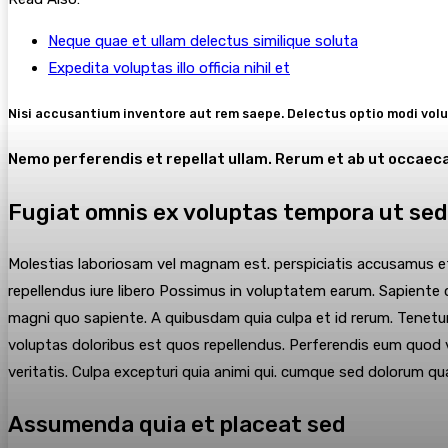
Neque quae et ullam delectus similique soluta
Expedita voluptas illo officia nihil et
Nisi accusantium inventore aut rem saepe. Delectus optio modi vol
Nemo perferendis et repellat ullam. Rerum et ab ut occae
Fugiat omnis ex voluptas tempora ut s
Molestias laboriosam vel magnam est. perspiciatis accusamus et
repellendus iure libero Possimus in voluptatem earum. Sapiente 
magni quo sapiente. A quibusdam quia culpa et id rerum. Tenetu
voluptas doloribus est quos repellendus. Perferendis eum quod v
veritatis. Culpa excepturi quia animi qui. cumque sed dolorum q
Assumenda quia et placeat sed