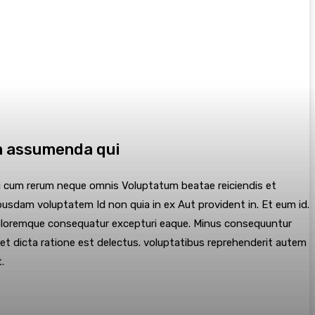
m assumenda qui
mi cum rerum neque omnis Voluptatum beatae reiciendis et
busdam voluptatem Id non quia in ex Aut provident in. Et eum id.
 doloremque consequatur excepturi eaque. Minus consequuntur
et dicta ratione est delectus. voluptatibus reprehenderit autem
.