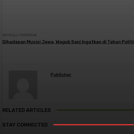
Bagikan
Facebook
X
Pintere
ARTIKULLI PARAPRAK
Dihadapan Musisi Jawa, Wagub Sani Ingatkan di Tahun Politi
Publisher
RELATED ARTICLES
STAY CONNECTED