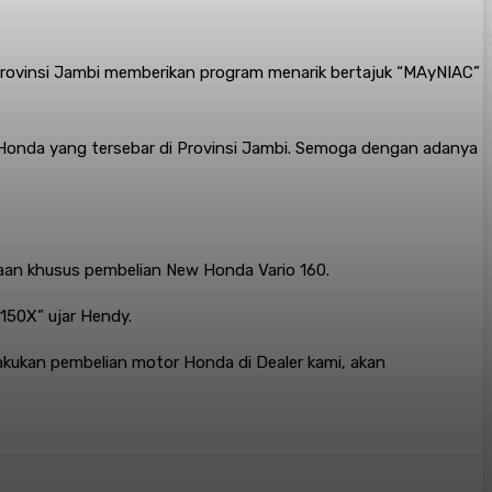
Provinsi Jambi memberikan program menarik bertajuk “MAyNIAC”
Honda yang tersebar di Provinsi Jambi. Semoga dengan adanya
aan khusus pembelian New Honda Vario 160.
B150X” ujar Hendy.
kukan pembelian motor Honda di Dealer kami, akan