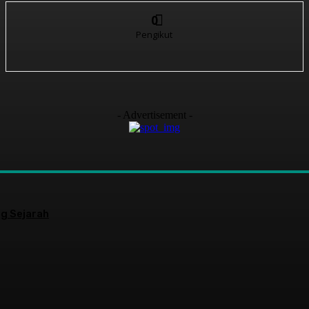
0
Pengikut
- Advertisement -
g Sejarah