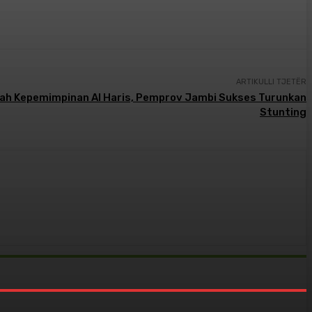
ARTIKULLI TJETËR
wah Kepemimpinan Al Haris, Pemprov Jambi Sukses Turunkan
Stunting