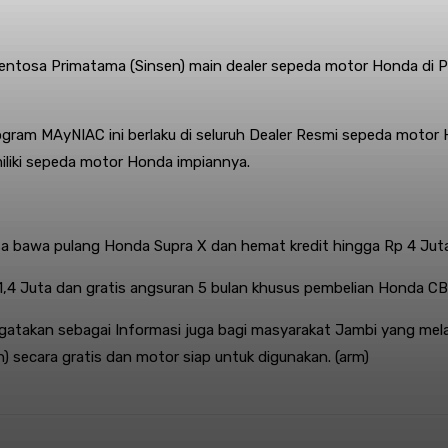
 Sentosa Primatama (Sinsen) main dealer sepeda motor Honda di 
ram MAyNIAC ini berlaku di seluruh Dealer Resmi sepeda motor 
iliki sepeda motor Honda impiannya.
sa bawa pulang Honda Supra X dan hemat kredit hingga Rp 4 Jut
p 1,4 Juta dan gratis angsuran 5 bulan khusus pembelian Honda C
atakan sebagai Informasi juga bagi masyarakat Jambi yang mela
 secara gratis dan motor siap untuk digunakan. (arm)