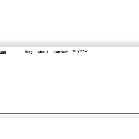
Buy now
bung
Blog
About
Contact
More
bangun
Gaming
Fitness
Video