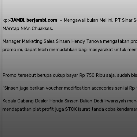
<
p>
JAMBI, berjambi.com
– Mengawali bulan Mei ini, PT Sinar
MAntap NIAn Chuaksss.
Manager Marketing Sales Sinsen Hendy Tanova mengatakan prog
promo ini, dapat lebih memudahkan bagi masyarakat untuk mem
Promo tersebut berupa cukup bayar Rp 750 Ribu saja, sudah bi
“Sinsen juga berikan voucher modification accecories senilai R
Kepala Cabang Dealer Honda Sinsen Bulian Dedi Irwansyah meng
mendapatkan plat profit juga STCK (surat tanda coba kendaraan)