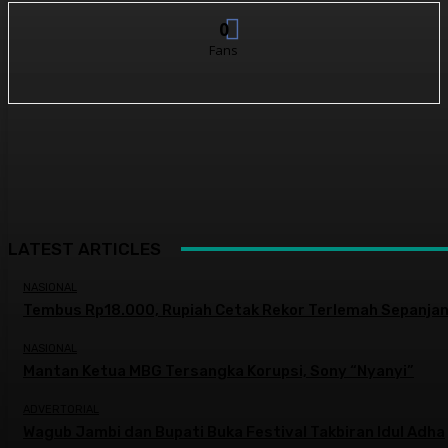
0
Fans
LATEST ARTICLES
NASIONAL
Tembus Rp18.000, Rupiah Cetak Rekor Terlemah Sepanjan
NASIONAL
Mantan Ketua MBG Tersangka Korupsi, Sony “Nyanyi”
ADVERTORIAL
Wagub Jambi dan Bupati Buka Festival Takbiran Idul Adha