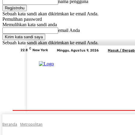
nama pengguna
Sebuah kata sandi akan dikirimkan ke email Anda.
Pemulihan password
Memulihkan kata sandi anda
email Anda
Sebuah kata sandi akan dikirimkan ke email Anda.
C
22.8
New York
Minggu, Agustus 9, 2026
Masuk / Berga
Beranda
Advertorial
Lifestyle
Desa Mem
Beranda
Metropolitan