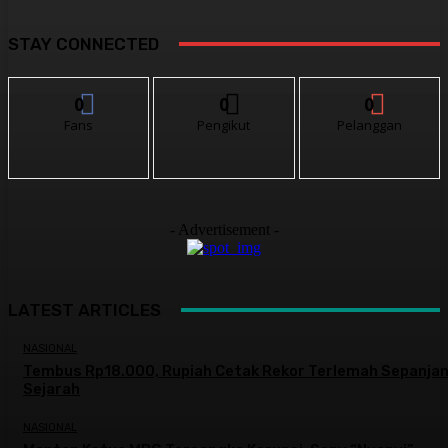
STAY CONNECTED
0
0
0
Fans
Pengikut
Pelanggan
- Advertisement -
LATEST ARTICLES
NASIONAL
Tembus Rp18.000, Rupiah Cetak Rekor Terlemah Sepanja
Sejarah
NASIONAL