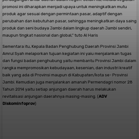
promosi ini diharapkan menjadi upaya untuk meningkatkan mutu
produk agar sesuai dengan permintaan pasar, adaptif dengan
perubahan dan kebutuhan pasar, sehingga meningkatkan daya saing
produk dan seni budaya Jambi dalam lingkup daerah Jambi sendiri,
maupun tingkat nasional dan global,” tuto Al Haris
Sementara itu, Kepala Badan Penghubung Daerah Provinsi Jambi
Amrul Syah melaporkan tujuan kegiatan ini yaiu menjalankan tugas
dan fungsi badan penghubung yaitu membantu Provinsi Jambi dalam
rangka mempromosikan kebudayaan, kesenian, dan industri kreatif
baik yang ada di Provinsi maupun di Kabupaten/kota se- Provinsi
Jambi. Kemudian juga menjalankan amanah Permendagri nomor 28
Tahun 2014 yaitu setiap anjungan daerah harus melakukan
revitalisasi anjungan daerahnya masing-masing. (
ADV
Diskominfoprov
)
Facebook
X
Pinterest
WhatsApp