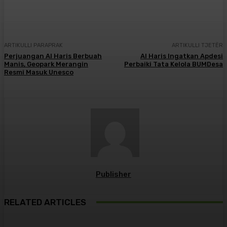
ARTIKULLI PARAPRAK
ARTIKULLI TJETËR
Perjuangan Al Haris Berbuah
Al Haris Ingatkan Apdesi
Manis, Geopark Merangin
Perbaiki Tata Kelola BUMDesa
Resmi Masuk Unesco
Publisher
RELATED ARTICLES