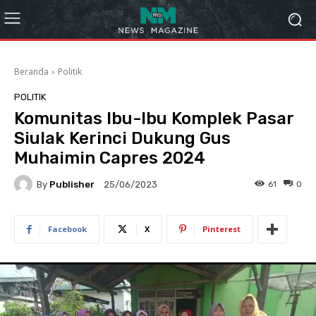
Beranda
Politik
POLITIK
Komunitas Ibu-Ibu Komplek Pasar
Siulak Kerinci Dukung Gus
Muhaimin Capres 2024
By
Publisher
61
0
25/06/2023
Facebook
X
Pinterest