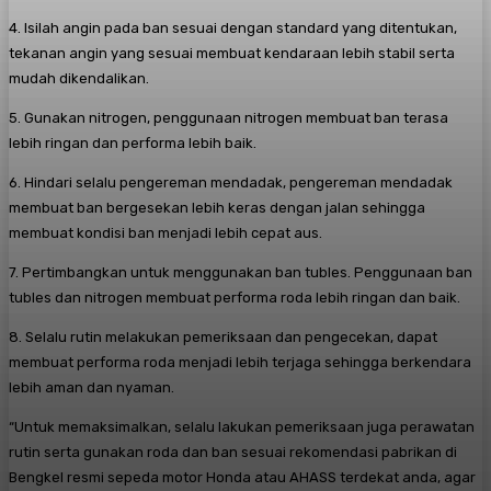
4. Isilah angin pada ban sesuai dengan standard yang ditentukan,
tekanan angin yang sesuai membuat kendaraan lebih stabil serta
mudah dikendalikan.
5. Gunakan nitrogen, penggunaan nitrogen membuat ban terasa
lebih ringan dan performa lebih baik.
6. Hindari selalu pengereman mendadak, pengereman mendadak
membuat ban bergesekan lebih keras dengan jalan sehingga
membuat kondisi ban menjadi lebih cepat aus.
7. Pertimbangkan untuk menggunakan ban tubles. Penggunaan ban
tubles dan nitrogen membuat performa roda lebih ringan dan baik.
8. Selalu rutin melakukan pemeriksaan dan pengecekan, dapat
membuat performa roda menjadi lebih terjaga sehingga berkendara
lebih aman dan nyaman.
“Untuk memaksimalkan, selalu lakukan pemeriksaan juga perawatan
rutin serta gunakan roda dan ban sesuai rekomendasi pabrikan di
Bengkel resmi sepeda motor Honda atau AHASS terdekat anda, agar