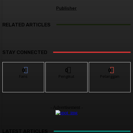
Publisher
RELATED ARTICLES
STAY CONNECTED
0
0
0
Fans
Pengikut
Pelanggan
- Advertisement -
LATEST ARTICLES