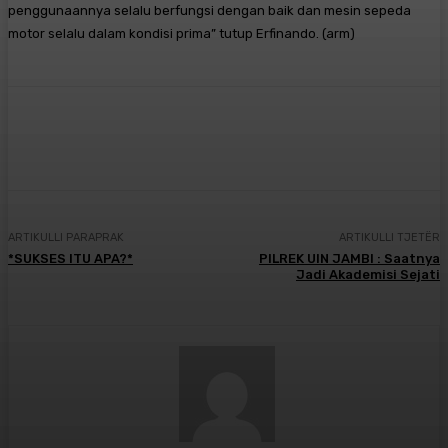
penggunaannya selalu berfungsi dengan baik dan mesin sepeda
motor selalu dalam kondisi prima” tutup Erfinando. (arm)
Facebook
X
Pinterest
WhatsApp
ARTIKULLI PARAPRAK
ARTIKULLI TJETËR
*SUKSES ITU APA?*
PILREK UIN JAMBI : Saatnya
Jadi Akademisi Sejati