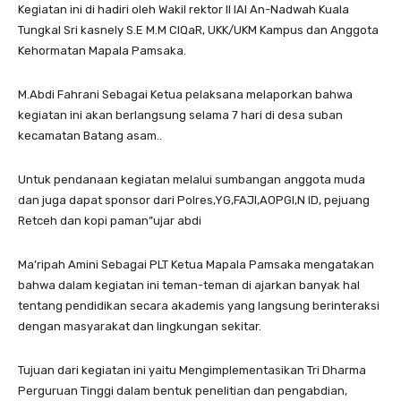
Kegiatan ini di hadiri oleh Wakil rektor II IAI An-Nadwah Kuala
Tungkal Sri kasnely S.E M.M CIQaR, UKK/UKM Kampus dan Anggota
Kehormatan Mapala Pamsaka.
M.Abdi Fahrani Sebagai Ketua pelaksana melaporkan bahwa
kegiatan ini akan berlangsung selama 7 hari di desa suban
kecamatan Batang asam..
Untuk pendanaan kegiatan melalui sumbangan anggota muda
dan juga dapat sponsor dari Polres,YG,FAJI,AOPGI,N ID, pejuang
Retceh dan kopi paman”ujar abdi
Ma’ripah Amini Sebagai PLT Ketua Mapala Pamsaka mengatakan
bahwa dalam kegiatan ini teman-teman di ajarkan banyak hal
tentang pendidikan secara akademis yang langsung berinteraksi
dengan masyarakat dan lingkungan sekitar.
Tujuan dari kegiatan ini yaitu Mengimplementasikan Tri Dharma
Perguruan Tinggi dalam bentuk penelitian dan pengabdian,