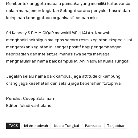
Membentuk anggota mapala pamsaka yang memiliki hal advance
dalam manajemen kegiatan Sebagai sarana penyalur hasrat dan
keinginan keanggotaan organisasi”tambah mini..
Sri Kasnely S.E M.M CIQaR mewakili WR III IAI An-Nadwah
menghadiri sekaligus melepas secara resmi kegiatan ekspedisi ini
mengatakan kegiatan ini sangat positif bagi pengembangan
kepribadian dan intelektual mahasiswa serta menjaga
mengharumkan nama baik kampus IAI An-Nadwah Kuala Tungkal.
Jagalah selalu nama baik kampus, jaga attitude di kampung
orang, jaga kesehatan dan selalu jaga kebersihan”tutupnya…
Penulis : Cecep Sulaiman
Editor : Windi vanholand
TAGS
IAI An-nadwah
Kuala Tungkal
Pamsaka
Tanjabbar