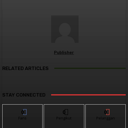
Publisher
RELATED ARTICLES
STAY CONNECTED
0
0
0
Fans
Pengikut
Pelanggan