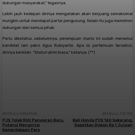
dukungan masyarakat,” tegasnya.
Lebih jauh kedepan dirinya mengatakan akan berjuang semaksimal
mungkin untuk mendapat partai pengusung. Selain itu juga memohon
dukungan dari semua pihak.
Perlu diketahui, sebelumnya, perempuan manis ini sudah menemui
kandidat lain yakni Agus Rubiyanto. Apa isi pertemuan tersebut,
dirinya berkilah. ”Silaturrahmi biasa,” katanya. (**)
Facebook
X
Pinterest
WhatsApp
ARTIKULLI PARAPRAK
ARTIKULLI TJETËR
PJS Tolak RUU Penyiaran Baru,
Beli Honda PCX 160 Sekarang,
Potensi Mengintai
Dapatkan Diskon Rp 1 Jutaan
Kemerdekaan Pers