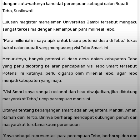
dengan satu-satunya kandidat perempuan sebagai calon Bupati
Tebo, Susilawati.
Lulusan magister manajemen Universitas Jambi tersebut mengaku
sangat terkesima dengan kemampuan para millineal Tebo.
”Para millenial ini saya ajak untuk bicara potensi desa di Tebo,” tukas
bakal calon bupati yang mengusung visi Tebo Smart ini.
Menurutnya, banyak potensi di desa-desa dalam kabupaten Tebo
yang perlu didorong ke arah pencapaian visi Tebo Smart tersebut.
Potensi ini katanya, perlu digarap oleh millenial Tebo, agar Tebo
menjadi kabupaten yang maju.
”Visi Smart saya sangat rasional dan bisa diwujudkan, jika didukung
masyarakat Tebo,” ucap perempuan manis ini.
Ditanya tentang kepanjangan smart adalah Sejahtera, Mandiri, Aman,
Ramah dan Tertib. Dirinya berharap mendapat dukungan penuh dari
masyarakat terutama kaum perempuan.
”Saya sebagai representasi para perempuan Tebo, berharap doa dan