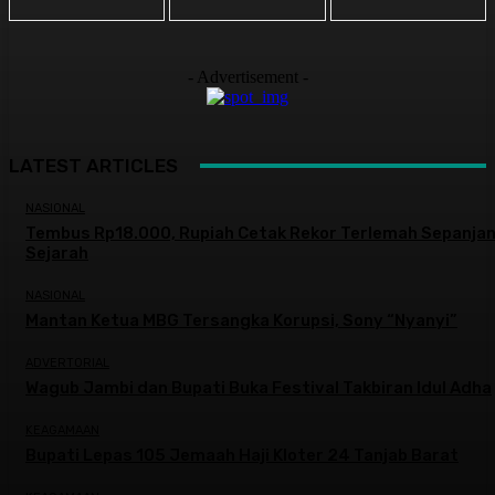
- Advertisement -
LATEST ARTICLES
NASIONAL
Tembus Rp18.000, Rupiah Cetak Rekor Terlemah Sepanja
Sejarah
NASIONAL
Mantan Ketua MBG Tersangka Korupsi, Sony “Nyanyi”
ADVERTORIAL
Wagub Jambi dan Bupati Buka Festival Takbiran Idul Adha
KEAGAMAAN
Bupati Lepas 105 Jemaah Haji Kloter 24 Tanjab Barat