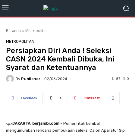
Beranda
Metropolitan
METROPOLITAN
Persiapkan Diri Anda ! Seleksi
CASN 2024 Kembali Dibuka, Ini
Syarat dan Ketentuannya
By
Publisher
57
0
02/06/2024
Facebook
X
Pinterest
<
p>
JAKARTA, berjambi.com
– Pemerintah kembali
mengumumkan rencana pembukaan seleksi Calon Aparatur Sipil