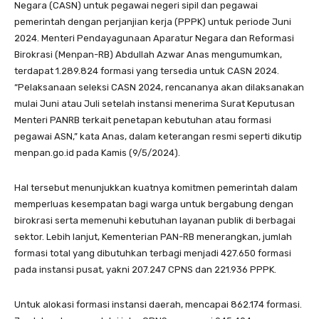
Negara (CASN) untuk pegawai negeri sipil dan pegawai
pemerintah dengan perjanjian kerja (PPPK) untuk periode Juni
2024. Menteri Pendayagunaan Aparatur Negara dan Reformasi
Birokrasi (Menpan-RB) Abdullah Azwar Anas mengumumkan,
terdapat 1.289.824 formasi yang tersedia untuk CASN 2024.
“Pelaksanaan seleksi CASN 2024, rencananya akan dilaksanakan
mulai Juni atau Juli setelah instansi menerima Surat Keputusan
Menteri PANRB terkait penetapan kebutuhan atau formasi
pegawai ASN,” kata Anas, dalam keterangan resmi seperti dikutip
menpan.go.id pada Kamis (9/5/2024).
Hal tersebut menunjukkan kuatnya komitmen pemerintah dalam
memperluas kesempatan bagi warga untuk bergabung dengan
birokrasi serta memenuhi kebutuhan layanan publik di berbagai
sektor. Lebih lanjut, Kementerian PAN-RB menerangkan, jumlah
formasi total yang dibutuhkan terbagi menjadi 427.650 formasi
pada instansi pusat, yakni 207.247 CPNS dan 221.936 PPPK.
Untuk alokasi formasi instansi daerah, mencapai 862.174 formasi.