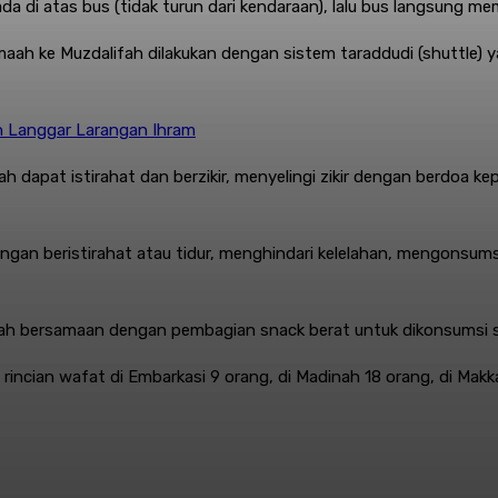
da di atas bus (tidak turun dari kendaraan), lalu bus langsung 
n jemaah ke Muzdalifah dilakukan dengan sistem taraddudi (shuttle
n Langgar Larangan Ihram
dapat istirahat dan berzikir, menyelingi zikir dengan berdoa ke
gan beristirahat atau tidur, menghindari kelelahan, mengonsum
afah bersamaan dengan pembagian snack berat untuk dikonsumsi s
incian wafat di Embarkasi 9 orang, di Madinah 18 orang, di Makka