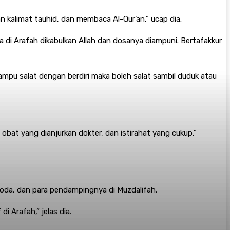
alimat tauhid, dan membaca Al-Qur’an,” ucap dia.
 di Arafah dikabulkan Allah dan dosanya diampuni. Bertafakkur
mampu salat dengan berdiri maka boleh salat sambil duduk atau
at yang dianjurkan dokter, dan istirahat yang cukup,”
i roda, dan para pendampingnya di Muzdalifah.
i Arafah,” jelas dia.