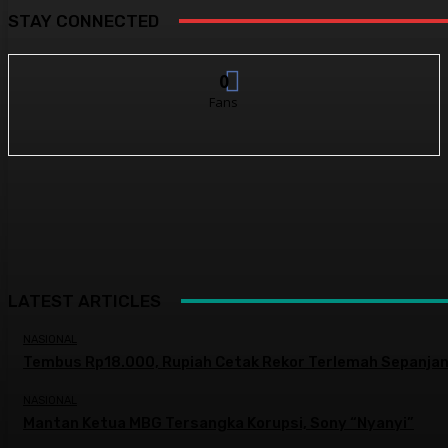
STAY CONNECTED
0
Fans
LATEST ARTICLES
NASIONAL
Tembus Rp18.000, Rupiah Cetak Rekor Terlemah Sepanjan
NASIONAL
Mantan Ketua MBG Tersangka Korupsi, Sony “Nyanyi”