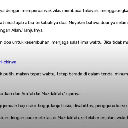
 dengan memperbanyak zikir, membaca talbiyah, menggaungkan k
pat mustajab atau terkabulnya doa. Meyakini bahwa doanya selama
gan Allah,” lanjutnya.
 dan doa untuk kesembuhan, menjaga salat lima waktu. Jika tidak 
i-cirinya
utih, makan tepat waktu, tetap berada di dalam tenda, minum ob
katkan dari Arafah ke Muzdalifah,” ujarnya.
emaah haji risiko tinggi, lanjut usia, disabilitas, pengguna kurs
kan dengan cara melintas di Muzdalifah, setelah menjalani wukuf d