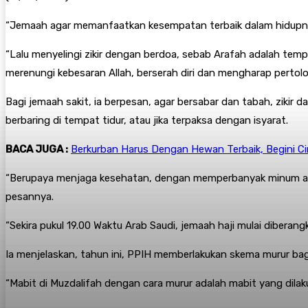
“Jemaah agar memanfaatkan kesempatan terbaik dalam hidupnya
“Lalu menyelingi zikir dengan berdoa, sebab Arafah adalah tem
merenungi kebesaran Allah, berserah diri dan mengharap pertolon
Bagi jemaah sakit, ia berpesan, agar bersabar dan tabah, zikir
berbaring di tempat tidur, atau jika terpaksa dengan isyarat.
BACA JUGA :
Berkurban Harus Dengan Hewan Terbaik, Begini Cir
“Berupaya menjaga kesehatan, dengan memperbanyak minum air p
pesannya.
“Sekira pukul 19.00 Waktu Arab Saudi, jemaah haji mulai diberang
Ia menjelaskan, tahun ini, PPIH memberlakukan skema murur bagi j
“Mabit di Muzdalifah dengan cara murur adalah mabit yang dilaku