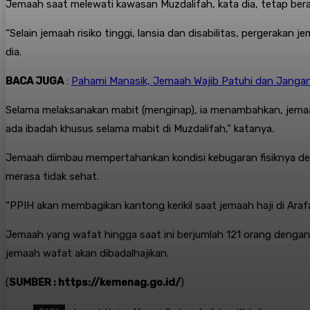
Jemaah saat melewati kawasan Muzdalifah, kata dia, tetap bera
“Selain jemaah risiko tinggi, lansia dan disabilitas, pergeraka
dia.
BACA JUGA
:
Pahami Manasik, Jemaah Wajib Patuhi dan Janga
Selama melaksanakan mabit (menginap), ia menambahkan, jemaah 
ada ibadah khusus selama mabit di Muzdalifah,” katanya.
Jemaah diimbau mempertahankan kondisi kebugaran fisiknya den
merasa tidak sehat.
“PPIH akan membagikan kantong kerikil saat jemaah haji di Ar
Jemaah yang wafat hingga saat ini berjumlah 121 orang dengan r
jemaah wafat akan dibadalhajikan.
(
SUMBER : https://kemenag.go.id/
)