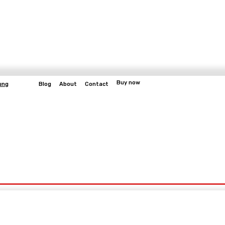
Buy now
ung
Blog
About
Contact
More
bangun
Gaming
Fitness
Video