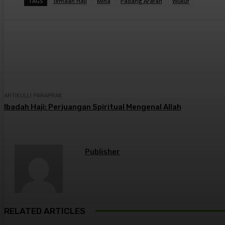
TAGS
Jemaah Haji
Mina
Padang Arafah
Wukuf
Bagikan
Facebook
X
Pintere
ARTIKULLI PARAPRAK
Ibadah Haji: Perjuangan Spiritual Mengenal Allah
Publisher
RELATED ARTICLES