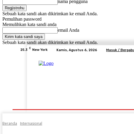
nama pengguna
Sebuah kata sandi akan dikirimkan ke email Anda.
Pemulihan password
Memulihkan kata sandi anda
email Anda
Sebuah kata sandi akan dikirimkan ke email Anda.
C
25.3
New York
Kamis, Agustus 6, 2026
Masuk / Bergab
Beranda
Advertorial
Lifestyle
Desa Mem
Beranda
Internasional