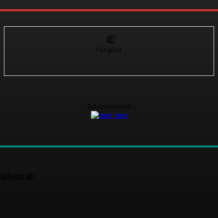
0
Pengikut
- Advertisement -
g Sejarah