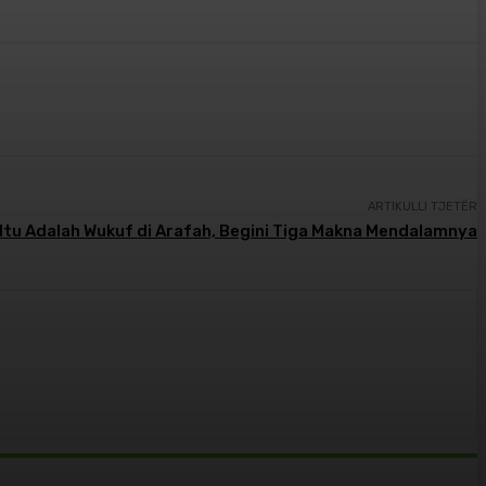
ARTIKULLI TJETËR
 Itu Adalah Wukuf di Arafah, Begini Tiga Makna Mendalamnya