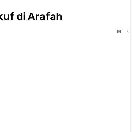
kuf di Arafah
0
88