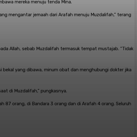
membawa mereka menuju tenda Mina.
) yang mengantar jemaah dari Arafah menuju Muzdalifah,” terang
pada Allah, sebab Muzdalifah termasuk tempat mustajab. “Tidak
si bekal yang dibawa, minum obat dan menghubungi dokter jika
aat di Muzdalifah,” pungkasnya.
h 87 orang, di Bandara 3 orang dan di Arafah 4 orang. Seluruh