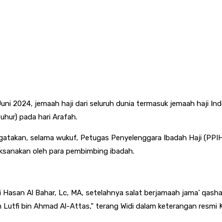
5 Juni 2024, jemaah haji dari seluruh dunia termasuk jemaah haji 
uhur) pada hari Arafah.
takan, selama wukuf, Petugas Penyelenggara Ibadah Haji (PPIH
aksanakan oleh para pembimbing ibadah.
 Hasan Al Bahar, Lc, MA, setelahnya salat berjamaah jama’ qash
im Lutfi bin Ahmad Al-Attas,” terang Widi dalam keterangan resm