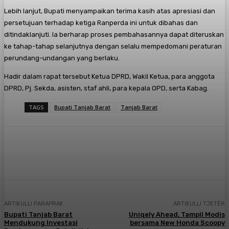
Lebih lanjut, Bupati menyampaikan terima kasih atas apresiasi dan
persetujuan terhadap ketiga Ranperda ini untuk dibahas dan
ditindaklanjuti. Ia berharap proses pembahasannya dapat diteruskan
ke tahap-tahap selanjutnya dengan selalu mempedomani peraturan
perundang-undangan yang berlaku.
Hadir dalam rapat tersebut Ketua DPRD, Wakil Ketua, para anggota
DPRD, Pj. Sekda, asisten, staf ahli, para kepala OPD, serta Kabag.
TAGS
Bupati Tanjab Barat
Tanjab Barat
Facebook
X
Pinterest
WhatsApp
ARTIKULLI PARAPRAK
ARTIKULLI TJETËR
Bupati Tanjab Barat
Uniqely Ahead, Tampil Modis
Mendukung Investasi
bersama New Honda Scoopy