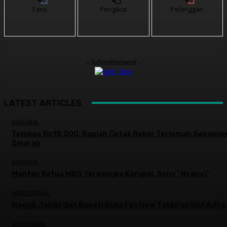
Fans
Pengikut
Pelanggan
- Advertisement -
LATEST ARTICLES
NASIONAL
Tembus Rp18.000, Rupiah Cetak Rekor Terlemah Sepanja
Sejarah
NASIONAL
Mantan Ketua MBG Tersangka Korupsi, Sony “Nyanyi”
ADVERTORIAL
Wagub Jambi dan Bupati Buka Festival Takbiran Idul Adha
KEAGAMAAN