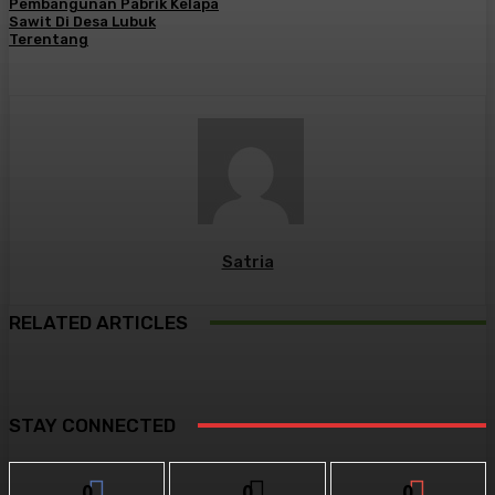
Pembangunan Pabrik Kelapa
Sawit Di Desa Lubuk
Terentang
Satria
RELATED ARTICLES
STAY CONNECTED
0
0
0