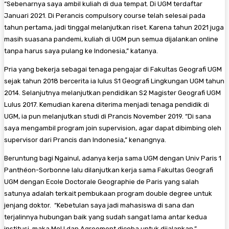
“Sebenarnya saya ambil kuliah di dua tempat. Di UGM terdaftar
Januari 2021. Di Perancis compulsory course telah selesai pada
tahun pertama, jadi tinggal melanjutkan riset. Karena tahun 2021 juga
masih suasana pandemi, kuliah di UGM pun semua dijalankan online
tanpa harus saya pulang ke Indonesia,” katanya.
Pria yang bekerja sebagai tenaga pengajar di Fakultas Geografi UGM
sejak tahun 2018 bercerita ia lulus S1 Geografi Lingkungan UGM tahun
2014. Selanjutnya melanjutkan pendidikan S2 Magister Geografi UGM
Lulus 2017. Kemudian karena diterima menjadi tenaga pendidik di
UGM, ia pun melanjutkan studi di Prancis November 2019. “Di sana
saya mengambil program join supervision, agar dapat dibimbing oleh
supervisor dari Prancis dan Indonesia,” kenangnya.
Beruntung bagi Ngainul, adanya kerja sama UGM dengan Univ Paris 1
Panthéon-Sorbonne lalu dilanjutkan kerja sama Fakultas Geografi
UGM dengan Ecole Doctorale Geographie de Paris yang salah
satunya adalah terkait pembukaan program double degree untuk
jenjang doktor. “Kebetulan saya jadi mahasiswa di sana dan
terjalinnya hubungan baik yang sudah sangat lama antar kedua
institusi, maka MoU dan Agreement dicoba untuk dijalankan,”