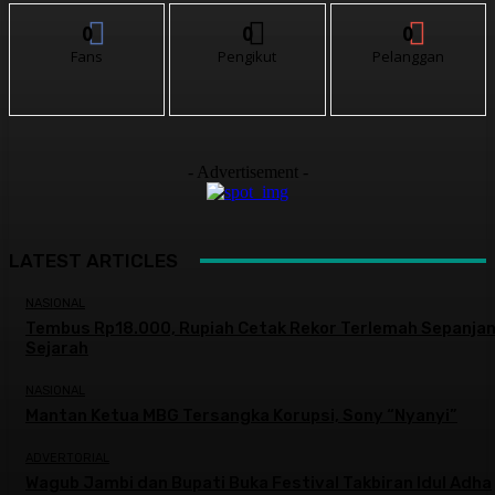
0
0
0
Fans
Pengikut
Pelanggan
- Advertisement -
LATEST ARTICLES
NASIONAL
Tembus Rp18.000, Rupiah Cetak Rekor Terlemah Sepanja
Sejarah
NASIONAL
Mantan Ketua MBG Tersangka Korupsi, Sony “Nyanyi”
ADVERTORIAL
Wagub Jambi dan Bupati Buka Festival Takbiran Idul Adha