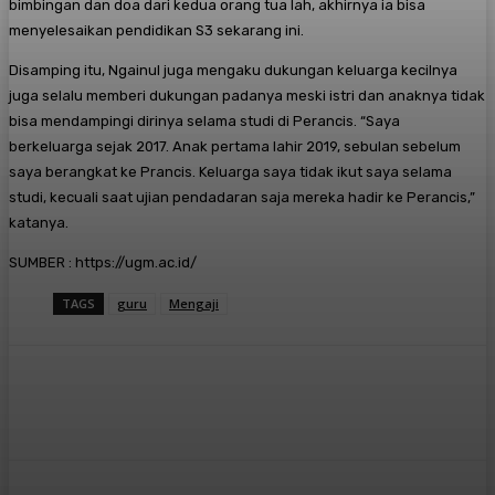
bimbingan dan doa dari kedua orang tua lah, akhirnya ia bisa
menyelesaikan pendidikan S3 sekarang ini.
Disamping itu, Ngainul juga mengaku dukungan keluarga kecilnya
juga selalu memberi dukungan padanya meski istri dan anaknya tidak
bisa mendampingi dirinya selama studi di Perancis. “Saya
berkeluarga sejak 2017. Anak pertama lahir 2019, sebulan sebelum
saya berangkat ke Prancis. Keluarga saya tidak ikut saya selama
studi, kecuali saat ujian pendadaran saja mereka hadir ke Perancis,”
katanya.
SUMBER : https://ugm.ac.id/
TAGS
guru
Mengaji
Facebook
X
Pinterest
WhatsApp