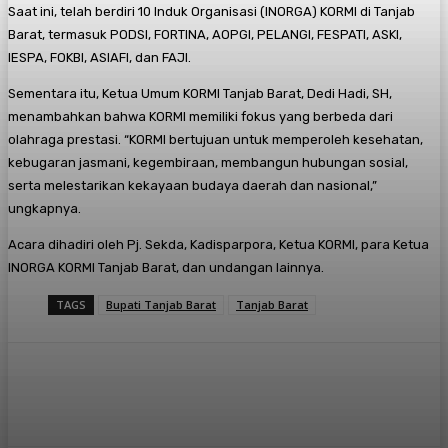
Saat ini, telah berdiri 10 Induk Organisasi (INORGA) KORMI di Tanjab
Barat, termasuk PODSI, FORTINA, AOPGI, PELANGI, FESPATI, ASKI,
IESPA, FOKBI, ASIAFI, dan FAJI.
Sementara itu, Ketua Umum KORMI Tanjab Barat, Dedi Hadi, SH,
menambahkan bahwa KORMI memiliki fokus yang berbeda dari
olahraga prestasi. “KORMI bertujuan untuk memperoleh kesehatan,
kebugaran jasmani, kegembiraan, membangun hubungan sosial,
serta melestarikan kekayaan budaya daerah dan nasional,”
ungkapnya.
Acara dihadiri oleh Pj. Sekda, Kadisparpora, Ketua KORMI, para Ketua
INORGA KORMI Tanjab Barat, dan undangan lainnya.
TAGS
Bupati Tanjab Barat
Tanjab Barat
Facebook
X
Pinterest
WhatsApp