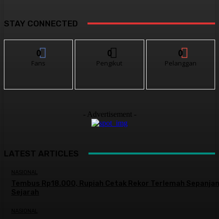
STAY CONNECTED
0
0
0
Fans
Pengikut
Pelanggan
- Advertisement -
LATEST ARTICLES
NASIONAL
Tembus Rp18.000, Rupiah Cetak Rekor Terlemah Sepanja
Sejarah
NASIONAL