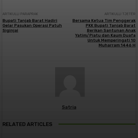
ARTIKULLI PARAPRAK
ARTIKULLI TJETËR
Bupati Tanjab Barat Hadiri
Bersama Ketua Tim Penggerak
Gelar Pasukan Operasi Patuh
PKK Bupati Tanjab Barat
Siginjai
Berikan Santunan Anak
Yatim/Piatu dan Kaum Duafa
Untuk Memperingati 10
Muharram 1446 H
Satria
RELATED ARTICLES