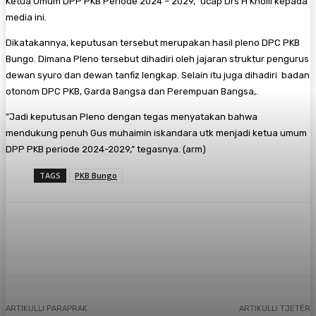
Ketua Umum DPP PKB Periode 2024 – 2029,” ucap Drs H Kholil kepada
media ini.
Dikatakannya, keputusan tersebut merupakan hasil pleno DPC PKB
Bungo. Dimana Pleno tersebut dihadiri oleh jajaran struktur pengurus
dewan syuro dan dewan tanfiz lengkap. Selain itu juga dihadiri badan
otonom DPC PKB, Garda Bangsa dan Perempuan Bangsa,.
”Jadi keputusan Pleno dengan tegas menyatakan bahwa
mendukung penuh Gus muhaimin iskandara utk menjadi ketua umum
DPP PKB periode 2024-2029,” tegasnya. (arm)
TAGS
PKB Bungo
Facebook
X
Pinterest
WhatsApp
ARTIKULLI PARAPRAK
ARTIKULLI TJETËR