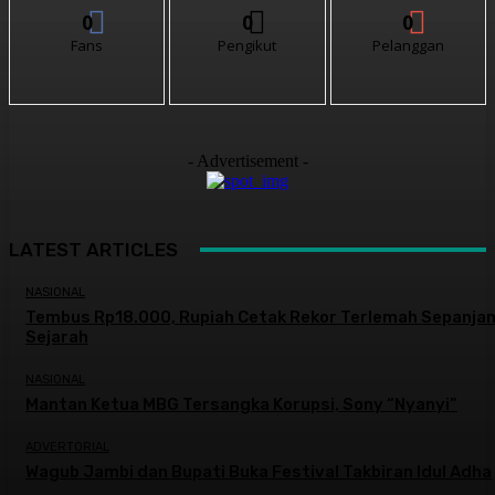
0
0
0
Fans
Pengikut
Pelanggan
- Advertisement -
LATEST ARTICLES
NASIONAL
Tembus Rp18.000, Rupiah Cetak Rekor Terlemah Sepanja
Sejarah
NASIONAL
Mantan Ketua MBG Tersangka Korupsi, Sony “Nyanyi”
ADVERTORIAL
Wagub Jambi dan Bupati Buka Festival Takbiran Idul Adha