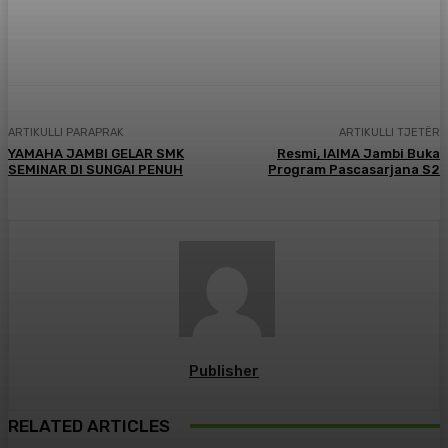
Facebook
X
Pinterest
WhatsApp
ARTIKULLI PARAPRAK
ARTIKULLI TJETËR
YAMAHA JAMBI GELAR SMK
Resmi, IAIMA Jambi Buka
SEMINAR DI SUNGAI PENUH
Program Pascasarjana S2
Publisher
RELATED ARTICLES