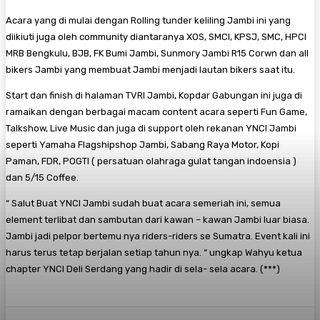
Acara yang di mulai dengan Rolling tunder keliling Jambi ini yang
diikiuti juga oleh community diantaranya XOS, SMCI, KPSJ, SMC, HPCI
MRB Bengkulu, BJB, FK Bumi Jambi, Sunmory Jambi R15 Corwn dan all
bikers Jambi yang membuat Jambi menjadi lautan bikers saat itu.
Start dan finish di halaman TVRI Jambi, Kopdar Gabungan ini juga di
ramaikan dengan berbagai macam content acara seperti Fun Game,
Talkshow, Live Music dan juga di support oleh rekanan YNCI Jambi
seperti Yamaha Flagshipshop Jambi, Sabang Raya Motor, Kopi
Paman, FDR, POGTI ( persatuan olahraga gulat tangan indoensia )
dan 5/15 Coffee.
“ Salut Buat YNCI Jambi sudah buat acara semeriah ini, semua
element terlibat dan sambutan dari kawan – kawan Jambi luar biasa.
Jambi jadi pelpor bertemu nya riders-riders se Sumatra. Event kali ini
harus terus tetap berjalan setiap tahun nya. “ ungkap Wahyu ketua
chapter YNCI Deli Serdang yang hadir di sela- sela acara. (***)