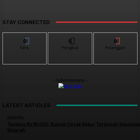
STAY CONNECTED
0
0
0
Fans
Pengikut
Pelanggan
- Advertisement -
LATEST ARTICLES
NASIONAL
Tembus Rp18.000, Rupiah Cetak Rekor Terlemah Sepanja
Sejarah