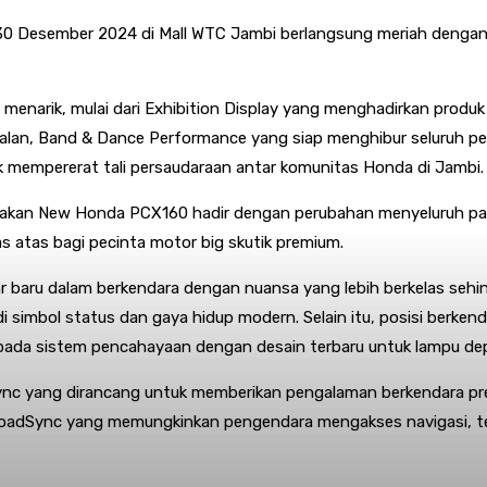
0 Desember 2024 di Mall WTC Jambi berlangsung meriah dengan 
 menarik, mulai dari Exhibition Display yang menghadirkan prod
alan, Band & Dance Performance yang siap menghibur seluruh peng
 mempererat tali persaudaraan antar komunitas Honda di Jambi.
atakan New Honda PCX160 hadir dengan perubahan menyeluruh pa
 atas bagi pecinta motor big skutik premium.
 baru dalam berkendara dengan nuansa yang lebih berkelas sehi
simbol status dan gaya hidup modern. Selain itu, posisi berkenda
ada sistem pencahayaan dengan desain terbaru untuk lampu depa
nc yang dirancang untuk memberikan pengalaman berkendara prem
RoadSync yang memungkinkan pengendara mengakses navigasi, tele