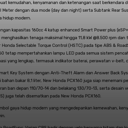
buat kemudahan, kenyamanan dan ketenangan saat berkendara denga
anel Meter dengan dua mode (day dan night) serta Subtank Rear
ya hidup modern.
n kapasitas 160cc 4 katup enhanced Smart Power plus (eSP+), b
u menghasilkan tenaga maksimal hingga 11,8 kW @8.500 rpm dan t
ur Honda Selectable Torque Control (HSTC) pada tipe ABS & Road
PCX160 tetap mempertahankan lampu LED pada semua sistem pen
si yang lengkap, termasuk indikator baterai, perawatan v-belt, d
Smart Key System dengan Anti-Theft Alarm dan Answer Back Sys
i bahan bakar 8,1 liter, New Honda PCX160 juga siap menemani pe
ukuran ban depan 110/70-14 dan belakang 130/70-13, serta desai
ABS) juga telah disematkan pada New Honda PCX160.
imbol gaya hidup modern yang mengedepankan kemewahan, kenya
in.
n RoadSync. Varian CBS hadir dengan velg berwarna hitam dan lo