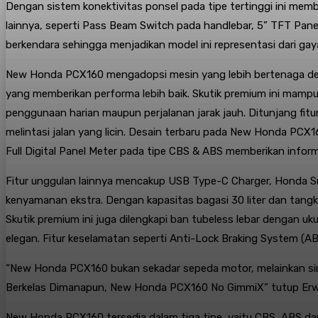
Dengan sistem konektivitas ponsel pada tipe tertinggi ini mem
lainnya, seperti Pass Beam Switch pada handlebar, 5” TFT P
berkendara sehingga menjadikan model ini representasi dari ga
New Honda PCX160 mengadopsi mesin yang lebih bertenaga denga
yang memberikan performa lebih baik. Skutik premium ini mamp
penggunaan harian maupun perjalanan jarak jauh. Ditunjang fit
melintasi jalan yang licin. Desain terbaru pada New Honda 
Full Digital Panel Meter pada tipe CBS & ABS memberikan informa
Fitur unggulan lainnya mencakup USB Type-C Charger, Honda 
kenyamanan ekstra. Dengan kapasitas bagasi 30 liter dan tangk
Skutik premium ini juga dilengkapi ban tubeless lebar dengan 
elegan. Fitur keselamatan seperti Anti-Lock Braking System (
“New Honda PCX160 bukan sekadar sepeda motor, melainkan s
Berkelas Dimanapun, New Honda PCX160 No GimmiX” tutup Erw
New Honda PCX160 tersedia dalam tiga tipe, yaitu CBS, ABS da