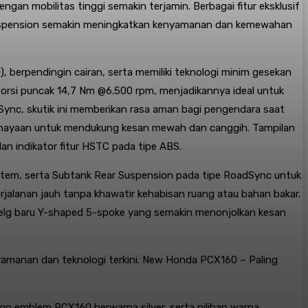
n mobilitas tinggi semakin terjamin. Berbagai fitur eksklusif
 Suspension semakin meningkatkan kenyamanan dan kemewahan
erpendingin cairan, serta memiliki teknologi minim gesekan
orsi puncak 14,7 Nm @6.500 rpm, menjadikannya ideal untuk
Sync, skutik ini memberikan rasa aman bagi pengendara saat
cahayaan untuk mendukung kesan mewah dan canggih. Tampilan
an indikator fitur HSTC pada tipe ABS.
tem, serta Subtank Rear Suspension pada tipe RoadSync untuk
rjalanan jauh tanpa khawatir kehabisan ruang atau bahan bakar.
n velg baru Y-shaped 5-spoke yang semakin menonjolkan kesan
manan dan teknologi terkini. New Honda PCX160 – Paling
go emblem PCX160 berwarna silver, serta pilihan warna