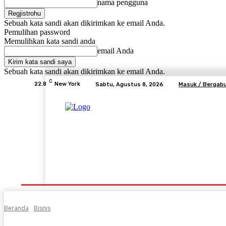
nama pengguna
Sebuah kata sandi akan dikirimkan ke email Anda.
Pemulihan password
Memulihkan kata sandi anda
email Anda
Sebuah kata sandi akan dikirimkan ke email Anda.
C
22.8
New York
Sabtu, Agustus 8, 2026
Masuk / Bergab
Beranda
Advertorial
Lifestyle
Desa Mem
Beranda
Bisnis