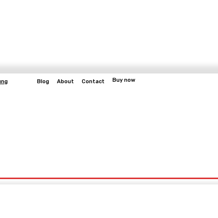
Buy now
ung
Blog
About
Contact
More
bangun
Gaming
Fitness
Video