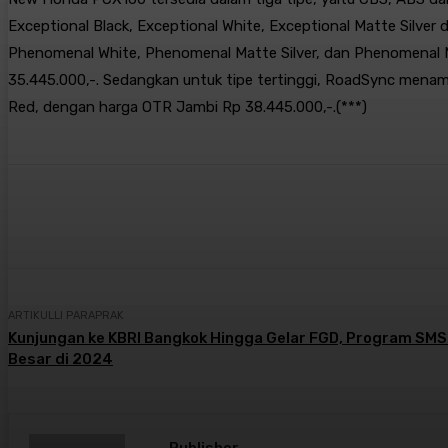
Exceptional Black, Exceptional White, Exceptional Matte Silve
Phenomenal White, Phenomenal Matte Silver, dan Phenomenal M
35.445.000,-. Sedangkan untuk tipe tertinggi, RoadSync menam
Red, dengan harga OTR Jambi Rp 38.445.000,-.(***)
Bagikan
Facebook
X
Pintere
ARTIKULLI PARAPRAK
Kunjungan ke KBRI Bangkok Hingga Gelar FGD, Program SMS
Besar di 2024