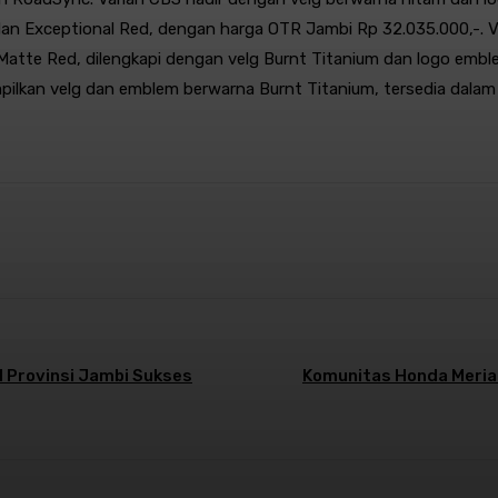
r dan Exceptional Red, dengan harga OTR Jambi Rp 32.035.000,-.
atte Red, dilengkapi dengan velg Burnt Titanium dan logo embl
pilkan velg dan emblem berwarna Burnt Titanium, tersedia dala
st
WhatsApp
I Provinsi Jambi Sukses
Komunitas Honda Meria