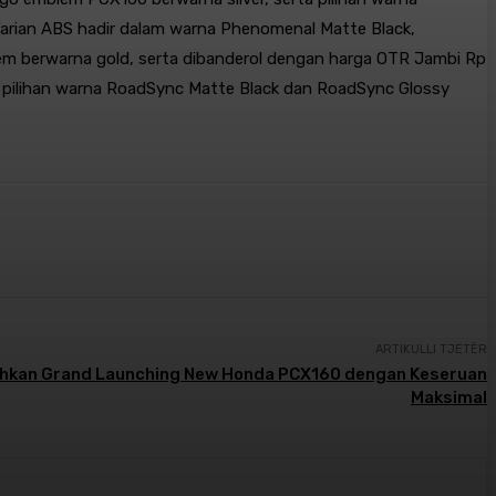
 Varian ABS hadir dalam warna Phenomenal Matte Black,
em berwarna gold, serta dibanderol dengan harga OTR Jambi Rp
m pilihan warna RoadSync Matte Black dan RoadSync Glossy
ARTIKULLI TJETËR
hkan Grand Launching New Honda PCX160 dengan Keseruan
Maksimal