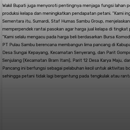
Wakil Bupati juga menyoroti pentingnya menjaga fungsi lahan pe
produksi kelapa dan meningkatkan pendapatan petani. “Kami ing
Sementara itu, Sumardi, Staf Humas Sambu Group, menjelaskan 
memperpendek rantai pasokan agar harga jual kelapa di tingkat 
“Kami selalu mengacu pada harga beli berdasarkan Bursa Komodi
PT Pulau Sambu berencana membangun lima pancang di Kabupaten
Desa Sungai Kepayang, Kecamatan Senyerang, dan Parit Gompong
Senjulang (Kecamatan Bram Itam), Parit 12 Desa Karya Maju, dan T
Pancang ini berfungsi sebagai pelabuhan kecil untuk aktivitas 
sehingga petani tidak lagi bergantung pada tengkulak atau rant
Bagikan
Facebook
X
Pintere