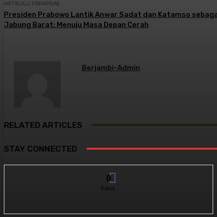
ARTIKULLI PARAPRAK
Presiden Prabowo Lantik Anwar Sadat dan Katamso sebaga
Jabung Barat: Menuju Masa Depan Cerah
Berjambi-Admin
RELATED ARTICLES
STAY CONNECTED
0
Fans