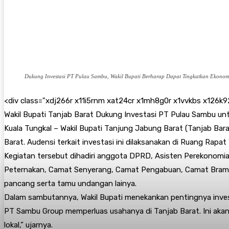
Dukung Investasi PT Pulau Sambu, Wakil Bupati Berharap Dapat Tingkatkan Ekonom
<
div class="xdj266r x11i5rnm xat24cr x1mh8g0r x1vvkbs x126k9
Wakil Bupati Tanjab Barat Dukung Investasi PT Pulau Sambu un
Kuala Tungkal – Wakil Bupati Tanjung Jabung Barat (Tanjab Bar
Barat. Audensi terkait investasi ini dilaksanakan di Ruang Rapat
Kegiatan tersebut dihadiri anggota DPRD, Asisten Perekonom
Peternakan, Camat Senyerang, Camat Pengabuan, Camat Bram 
pancang serta tamu undangan lainya.
Dalam sambutannya, Wakil Bupati menekankan pentingnya invest
PT Sambu Group memperluas usahanya di Tanjab Barat. Ini aka
lokal,” ujarnya.