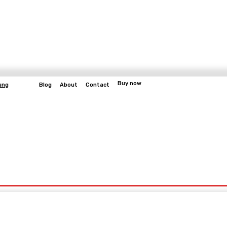
Buy now
ung
Blog
About
Contact
More
bangun
Gaming
Fitness
Video