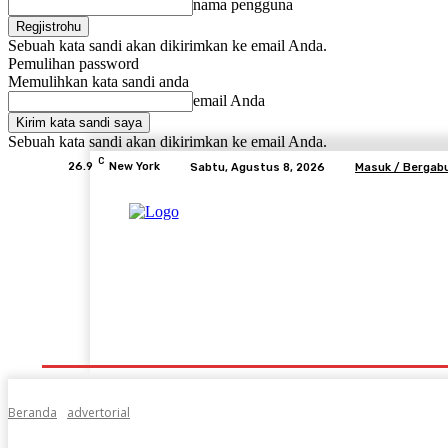
nama pengguna
Sebuah kata sandi akan dikirimkan ke email Anda.
Pemulihan password
Memulihkan kata sandi anda
email Anda
Sebuah kata sandi akan dikirimkan ke email Anda.
C
26.9
New York
Sabtu, Agustus 8, 2026
Masuk / Bergab
Beranda
Advertorial
Lifestyle
Desa Mem
Beranda
advertorial