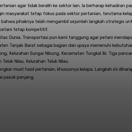
rtanian agar tidak beralih ke sektor lain. Ia berharap kehadiran
in masyarakat tetap fokus pada sektor pertanian, terutama kela
bahwa pihaknya telah mengambil sejumlah langkah strategis unt
petani tetap kompetitif.
tas Dunia. Transportasi pun kami tanggung agar petani mendapatk
 Tanjab Barat sebagai bagian dari upaya memenuhi kebutuhan ma
, Kelurahan Sungai Nibung, Kecamatan Tungkal Ilir. Tiga panca
eluk Nilau, Kelurahan Teluk Nilau.
bongkar muat hasil pertanian, khususnya kelapa. Langkah ini diha
ai pasok panjang.
st
WhatsApp