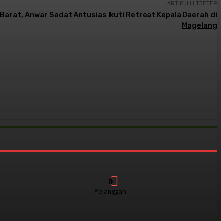
ARTIKULLI TJETËR
Barat, Anwar Sadat Antusias Ikuti Retreat Kepala Daerah di
Magelang
0
Pelanggan