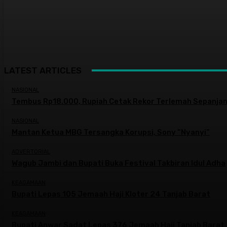
LATEST ARTICLES
NASIONAL
Tembus Rp18.000, Rupiah Cetak Rekor Terlemah Sepanjan
NASIONAL
Mantan Ketua MBG Tersangka Korupsi, Sony “Nyanyi”
ADVERTORIAL
Wagub Jambi dan Bupati Buka Festival Takbiran Idul Adha
KEAGAMAAN
Bupati Lepas 105 Jemaah Haji Kloter 24 Tanjab Barat
KEAGAMAAN
Bupati Anwar Sadat Lepas 376 Jemaah Haji Tanjab Barat