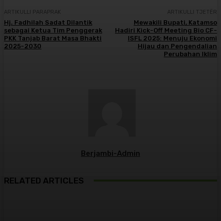
ARTIKULLI PARAPRAK
ARTIKULLI TJETËR
Hj. Fadhilah Sadat Dilantik
Mewakili Bupati, Katamso
sebagai Ketua Tim Penggerak
Hadiri Kick-Off Meeting Bio CF-
PKK Tanjab Barat Masa Bhakti
ISFL 2025: Menuju Ekonomi
2025-2030
Hijau dan Pengendalian
Perubahan Iklim
Berjambi-Admin
RELATED ARTICLES