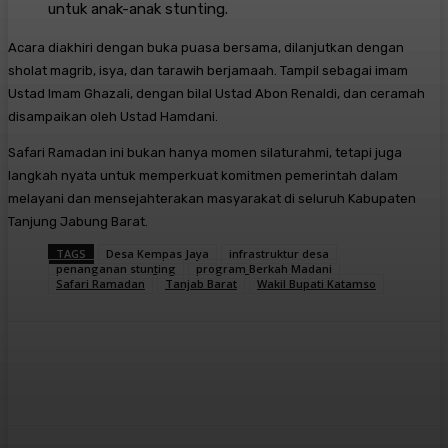
untuk anak-anak stunting.
Acara diakhiri dengan buka puasa bersama, dilanjutkan dengan
sholat magrib, isya, dan tarawih berjamaah. Tampil sebagai imam
Ustad Imam Ghazali, dengan bilal Ustad Abon Renaldi, dan ceramah
disampaikan oleh Ustad Hamdani.
Safari Ramadan ini bukan hanya momen silaturahmi, tetapi juga
langkah nyata untuk memperkuat komitmen pemerintah dalam
melayani dan mensejahterakan masyarakat di seluruh Kabupaten
Tanjung Jabung Barat.
TAGS
Desa Kempas Jaya
infrastruktur desa
penanganan stunting
program Berkah Madani
Safari Ramadan
Tanjab Barat
Wakil Bupati Katamso
Facebook
X
Pinterest
WhatsApp