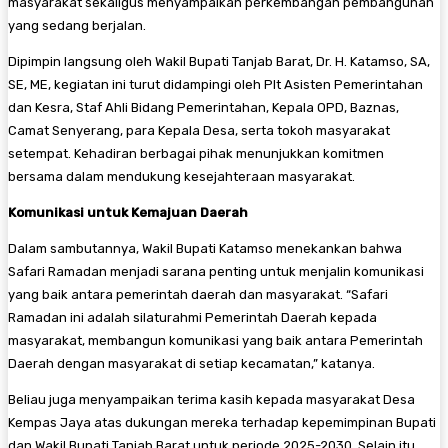
masyarakat sekaligus menyampaikan perkembangan pembangunan
yang sedang berjalan.
Dipimpin langsung oleh Wakil Bupati Tanjab Barat, Dr. H. Katamso, SA,
SE, ME, kegiatan ini turut didampingi oleh Plt Asisten Pemerintahan
dan Kesra, Staf Ahli Bidang Pemerintahan, Kepala OPD, Baznas,
Camat Senyerang, para Kepala Desa, serta tokoh masyarakat
setempat. Kehadiran berbagai pihak menunjukkan komitmen
bersama dalam mendukung kesejahteraan masyarakat.
Komunikasi untuk Kemajuan Daerah
Dalam sambutannya, Wakil Bupati Katamso menekankan bahwa
Safari Ramadan menjadi sarana penting untuk menjalin komunikasi
yang baik antara pemerintah daerah dan masyarakat. “Safari
Ramadan ini adalah silaturahmi Pemerintah Daerah kepada
masyarakat, membangun komunikasi yang baik antara Pemerintah
Daerah dengan masyarakat di setiap kecamatan,” katanya.
Beliau juga menyampaikan terima kasih kepada masyarakat Desa
Kempas Jaya atas dukungan mereka terhadap kepemimpinan Bupati
dan Wakil Bupati Tanjab Barat untuk periode 2025-2030. Selain itu,