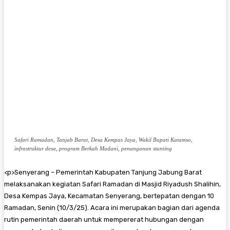
Safari Ramadan, Tanjab Barat, Desa Kempas Jaya, Wakil Bupati Katamso,
infrastruktur desa, program Berkah Madani, penanganan stunting
<
p>Senyerang – Pemerintah Kabupaten Tanjung Jabung Barat
melaksanakan kegiatan Safari Ramadan di Masjid Riyadush Shalihin,
Desa Kempas Jaya, Kecamatan Senyerang, bertepatan dengan 10
Ramadan, Senin (10/3/25). Acara ini merupakan bagian dari agenda
rutin pemerintah daerah untuk mempererat hubungan dengan