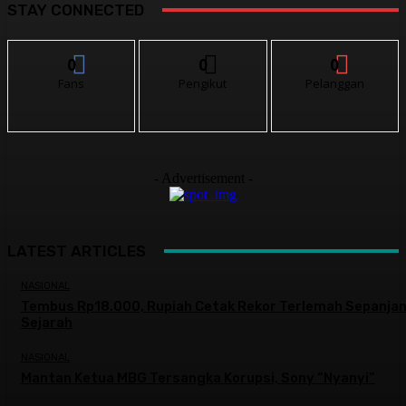
STAY CONNECTED
0
0
0
Fans
Pengikut
Pelanggan
- Advertisement -
LATEST ARTICLES
NASIONAL
Tembus Rp18.000, Rupiah Cetak Rekor Terlemah Sepanja
Sejarah
NASIONAL
Mantan Ketua MBG Tersangka Korupsi, Sony “Nyanyi”