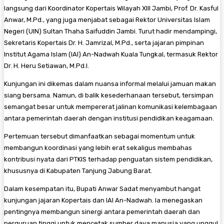
langsung dari Koordinator Kopertais Wilayah XIII Jambi, Prof. Dr. Kasful
Anwar, M.Pd., yang juga menjabat sebagai Rektor Universitas Islam
Negeri (UIN) Sultan Thaha Saifuddin Jambi. Turut hadir mendampingi,
Sekretaris Kopertais Dr. H. Jamrizal, M.Pd., serta jajaran pimpinan
Institut Agama Islam (IAI) An-Nadwah Kuala Tungkal, termasuk Rektor
Dr. H. Heru Setiawan, M.Pd.I.
Kunjungan ini dikemas dalam nuansa informal melalui jamuan makan
siang bersama. Namun, di balik kesederhanaan tersebut, tersimpan
semangat besar untuk mempererat jalinan komunikasi kelembagaan
antara pemerintah daerah dengan institusi pendidikan keagamaan.
Pertemuan tersebut dimanfaatkan sebagai momentum untuk
membangun koordinasi yang lebih erat sekaligus membahas
kontribusi nyata dari PTKIS terhadap penguatan sistem pendidikan,
khususnya di Kabupaten Tanjung Jabung Barat.
Dalam kesempatan itu, Bupati Anwar Sadat menyambut hangat
kunjungan jajaran Kopertais dan IAI An-Nadwah. Ia menegaskan
pentingnya membangun sinergi antara pemerintah daerah dan
perguruan tinggi untuk mencetak sumber daya manusia yang unggul