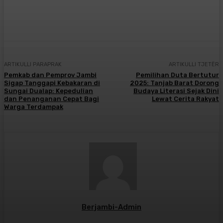
Facebook
X
Pinterest
WhatsApp
ARTIKULLI PARAPRAK
ARTIKULLI TJETËR
Pemkab dan Pemprov Jambi
Pemilihan Duta Bertutur
Sigap Tanggapi Kebakaran di
2025: Tanjab Barat Dorong
Sungai Dualap: Kepedulian
Budaya Literasi Sejak Dini
dan Penanganan Cepat Bagi
Lewat Cerita Rakyat
Warga Terdampak
Berjambi-Admin