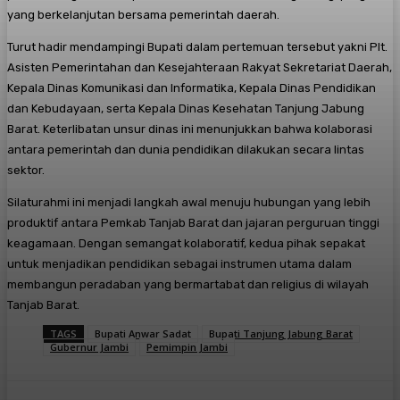
yang berkelanjutan bersama pemerintah daerah.
Turut hadir mendampingi Bupati dalam pertemuan tersebut yakni Plt.
Asisten Pemerintahan dan Kesejahteraan Rakyat Sekretariat Daerah,
Kepala Dinas Komunikasi dan Informatika, Kepala Dinas Pendidikan
dan Kebudayaan, serta Kepala Dinas Kesehatan Tanjung Jabung
Barat. Keterlibatan unsur dinas ini menunjukkan bahwa kolaborasi
antara pemerintah dan dunia pendidikan dilakukan secara lintas
sektor.
Silaturahmi ini menjadi langkah awal menuju hubungan yang lebih
produktif antara Pemkab Tanjab Barat dan jajaran perguruan tinggi
keagamaan. Dengan semangat kolaboratif, kedua pihak sepakat
untuk menjadikan pendidikan sebagai instrumen utama dalam
membangun peradaban yang bermartabat dan religius di wilayah
Tanjab Barat.
TAGS
Bupati Anwar Sadat
Bupati Tanjung Jabung Barat
Gubernur Jambi
Pemimpin Jambi