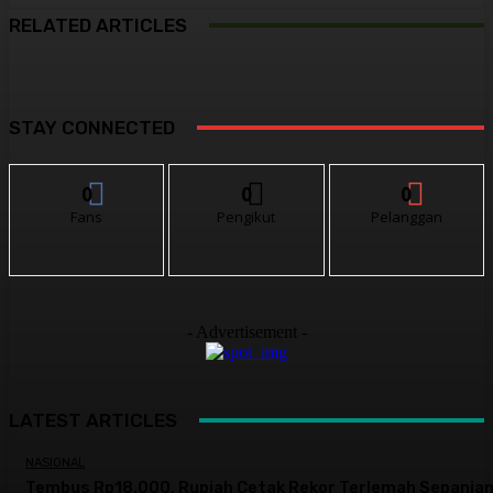
RELATED ARTICLES
STAY CONNECTED
0
0
0
Fans
Pengikut
Pelanggan
- Advertisement -
LATEST ARTICLES
NASIONAL
Tembus Rp18.000, Rupiah Cetak Rekor Terlemah Sepanja