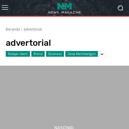
Beranda
advertorial
advertorial
Belajar Islam
Bisnis
Business
Desa Membangun
NASIONAL