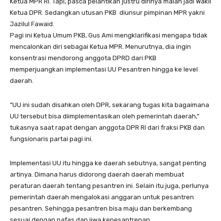
Ketua MPR RI. Tapi, pasca pelantikan justru dirinya malah jadi Wakil
Ketua DPR. Sedangkan utusan PKB diunsur pimpinan MPR yakni
Jazilul Fawaid.
Pagi ini Ketua Umum PKB, Gus Ami mengklarifikasi mengapa tidak
mencalonkan diri sebagai Ketua MPR. Menurutnya, dia ingin
konsentrasi mendorong anggota DPRD dari PKB
memperjuangkan implementasi UU Pesantren hingga ke level
daerah.
“UU ini sudah disahkan oleh DPR, sekarang tugas kita bagaimana
UU tersebut bisa diimplementasikan oleh pemerintah daerah,”
tukasnya saat rapat dengan anggota DPR RI dari fraksi PKB dan
fungsionaris partai pagi ini.
Implementasi UU itu hingga ke daerah sebutnya, sangat penting
artinya. Dimana harus didorong daerah daerah membuat
peraturan daerah tentang pesantren ini. Selain itu juga, perlunya
pemerintah daerah mengalokasi anggaran untuk pesantren
pesantren. Sehingga pesantren bisa maju dan berkembang
sesuai dengan nafas dan jiwa kepesantrenan.