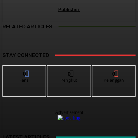
Publisher
RELATED ARTICLES
STAY CONNECTED
0
0
0
Fans
Pengikut
Pelanggan
- Advertisement -
LATEST ARTICLES