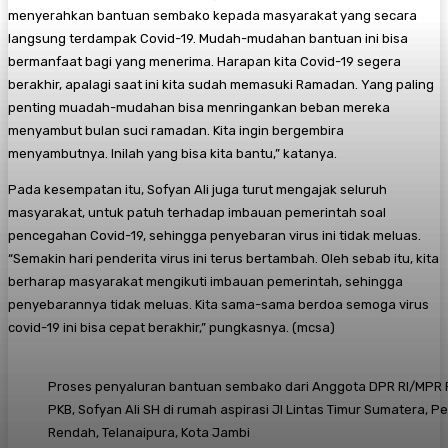
menyerahkan bantuan sembako kepada masyarakat yang secara
langsung terdampak Covid-19. Mudah-mudahan bantuan ini bisa
bermanfaat bagi yang menerima. Harapan kita Covid-19 segera
berakhir, apalagi saat ini kita sudah memasuki Ramadan. Yang paling
penting muadah-mudahan bisa menringankan beban mereka
menyambut bulan suci ramadan. Kita ingin bergembira
menyambutnya. Inilah yang bisa kita bantu,” katanya.
Pada kesempatan itu, Sofyan Ali juga turut mengajak seluruh
masyarakat, untuk patuh terhadap imbauan pemerintah soal
pencegahan Covid-19, sehingga penyebaran virus ini tidak meluas.
“Semakin hari penderita virus ini terus bertambah. Oleh sebab itu, kita
berharap masyarakat mengikuti imbauan pemerintah, sehingga
penyebarannya tidak meluas. Kita sama-sama berdoa semoga virus
covid-19 ini bisa cepat berakhir,” pungkasnya. (mcsa)
Proses penyaluran bantuan sembako dari Anggota DPR RI/MPR RI
PKB, Sofyan Ali SH di rumah aspirasi Jl Lintas Timur Sumatera, 
Rendah, Telanaipura, Kota Jambi