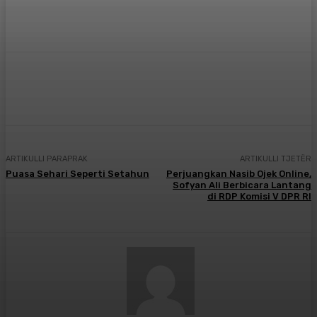
Facebook
X
Pinterest
WhatsApp
ARTIKULLI PARAPRAK
ARTIKULLI TJETËR
Puasa Sehari Seperti Setahun
Perjuangkan Nasib Ojek Online,
Sofyan Ali Berbicara Lantang
di RDP Komisi V DPR RI