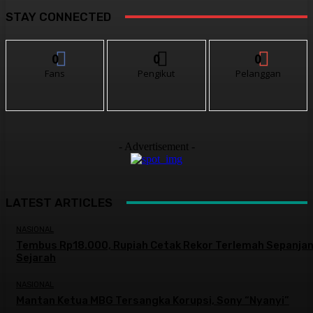
STAY CONNECTED
0
0
0
Fans
Pengikut
Pelanggan
- Advertisement -
LATEST ARTICLES
NASIONAL
Tembus Rp18.000, Rupiah Cetak Rekor Terlemah Sepanja
Sejarah
NASIONAL
Mantan Ketua MBG Tersangka Korupsi, Sony “Nyanyi”