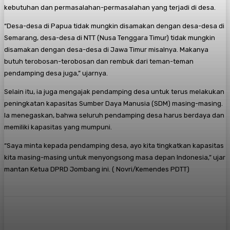
kebutuhan dan permasalahan-permasalahan yang terjadi di desa.
“Desa-desa di Papua tidak mungkin disamakan dengan desa-desa di
Semarang, desa-desa di NTT (Nusa Tenggara Timur) tidak mungkin
disamakan dengan desa-desa di Jawa Timur misalnya. Makanya
butuh terobosan-terobosan dan rembuk dari teman-teman
pendamping desa juga,” ujarnya.
Selain itu, ia juga mengajak pendamping desa untuk terus melakukan
peningkatan kapasitas Sumber Daya Manusia (SDM) masing-masing.
Ia menegaskan, bahwa seluruh pendamping desa harus berdaya dan
memiliki kapasitas yang mumpuni.
“Saya minta kepada pendamping desa, ayo kita tingkatkan kapasitas
kita masing-masing untuk menyongsong masa depan Indonesia,” ujar
mantan Ketua DPRD Jombang ini. ( Novri/Kemendes PDTT)
Facebook
X
Pinterest
WhatsApp