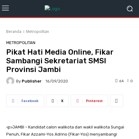
Beranda
Metropolitan
METROPOLITAN
Pikat Hati Media Online, Fikar
Sambangi Sekretariat SMSI
Provinsi Jambi
By
Publisher
64
0
16/09/2020
Facebook
X
Pinterest
<
p>
JAMBI – Kandidat calon walikota dan wakil walikota Sungai
Penuh, Fikar Azzami-Yos Adrino (Fikar-Yos) menyambangi