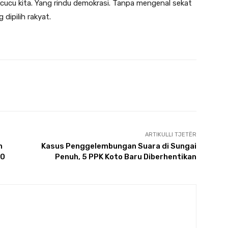
k cucu kita. Yang rindu demokrasi. Tanpa mengenal sekat
dipilih rakyat.
X
Pinterest
WhatsApp
ARTIKULLI TJETËR
n
Kasus Penggelembungan Suara di Sungai
00
Penuh, 5 PPK Koto Baru Diberhentikan