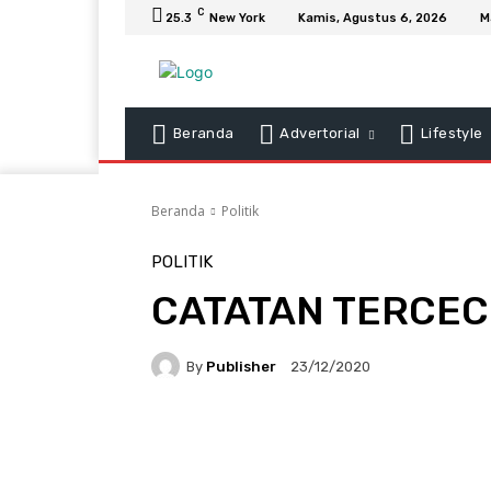
C
25.3
New York
Kamis, Agustus 6, 2026
M
Beranda
Advertorial
Lifestyle
Beranda
Politik
POLITIK
CATATAN TERCECE
By
Publisher
23/12/2020
Facebook
X
Pinteres