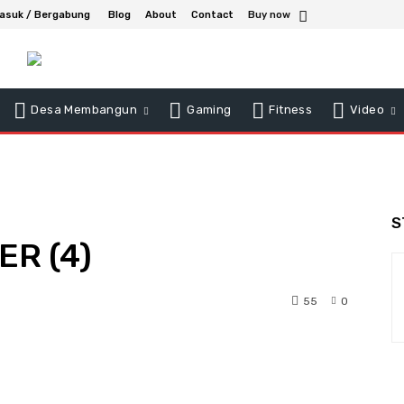
asuk / Bergabung
Blog
About
Contact
Buy now
Desa Membangun
Gaming
Fitness
Video
S
R (4)
55
0
t
WhatsApp