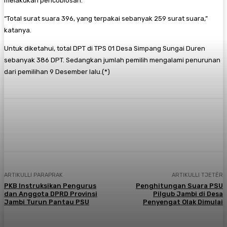
melakukan pencoblosan.
“Total surat suara 396, yang terpakai sebanyak 259 surat suara,”
katanya.
Untuk diketahui, total DPT di TPS 01 Desa Simpang Sungai Duren
sebanyak 386 DPT. Sedangkan jumlah pemilih mengalami penurunan
dari pemilihan 9 Desember lalu.(*)
Facebook
X
Pinterest
WhatsApp
ARTIKULLI PARAPRAK
ARTIKULLI TJETËR
PKB Instruksikan Pengurus
Penghitungan Suara PSU
dan Anggota DPRD Provinsi
Pilgub Jambi di Desa
Jambi Turun Pantau PSU
Penyengat Olak Dimulai