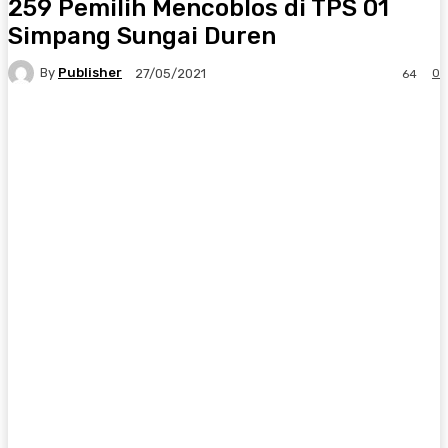
259 Pemilih Mencoblos di TPS 01
Simpang Sungai Duren
By
Publisher
0
27/05/2021
64
Facebook
X
Pinterest
WhatsApp