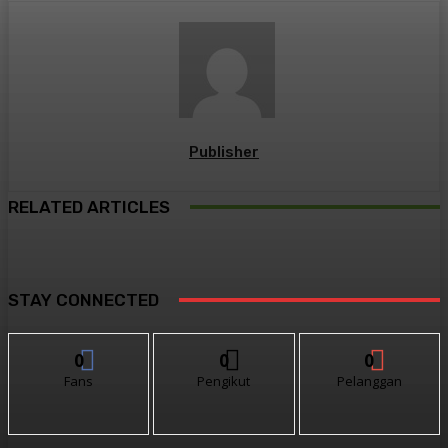
Publisher
RELATED ARTICLES
STAY CONNECTED
0
0
0
Fans
Pengikut
Pelanggan