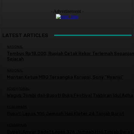
- Advertisement -
LATEST ARTICLES
NASIONAL
Tembus Rp18.000, Rupiah Cetak Rekor Terlemah Sepanja
Sejarah
NASIONAL
Mantan Ketua MBG Tersangka Korupsi, Sony “Nyanyi”
ADVERTORIAL
Wagub Jambi dan Bupati Buka Festival Takbiran Idul Adha
KEAGAMAAN
Bupati Lepas 105 Jemaah Haji Kloter 24 Tanjab Barat
KEAGAMAAN
Bupati Anwar Sadat Lepas 376 Jemaah Haji Tanjab Barat