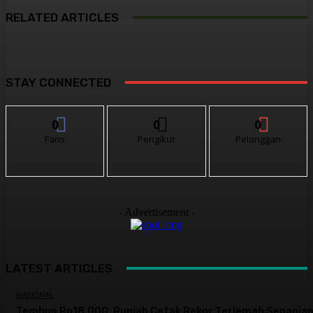
RELATED ARTICLES
STAY CONNECTED
0
0
0
Fans
Pengikut
Pelanggan
- Advertisement -
LATEST ARTICLES
NASIONAL
Tembus Rp18.000, Rupiah Cetak Rekor Terlemah Sepanja