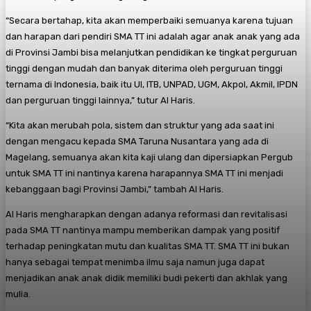
“Secara bertahap, kita akan memperbaiki semuanya karena tujuan
dan harapan dari pendiri SMA TT ini adalah agar anak anak yang ada
di Provinsi Jambi bisa melanjutkan pendidikan ke tingkat perguruan
tinggi dengan mudah dan banyak diterima oleh perguruan tinggi
ternama di Indonesia, baik itu UI, ITB, UNPAD, UGM, Akpol, Akmil, IPDN
dan perguruan tinggi lainnya,” tutur Al Haris.
“Kita akan merubah pola, sistem dan struktur yang ada saat ini
dengan mengacu kepada SMA Taruna Nusantara yang ada di
Magelang, semuanya akan kita kaji ulang dan dipersiapkan Pergub
untuk SMA TT ini nantinya karena harapannya SMA TT ini menjadi
kebanggaan bagi Provinsi Jambi,” tambah Al Haris.
Al Haris mengharapkan dengan adanya reformasi dan revitalisasi
pada SMA TT nantinya mampu memberikan dampak yang positif
terhadap peningkatan mutu dan kualitas SMA TT. SMA TT ini bukan
hanya sebagai tempat menimba ilmu saja namun juga dapat
menjadikan anak anak didik memiliki budi pekerti dan akhlak yang
mulia.