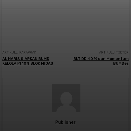
Facebook
X
Pinterest
WhatsApp
ARTIKULLI PARAPRAK
ARTIKULLI TJETËR
AL HARIS SIAPKAN BUMD
BLT DD 40 % dan Momentum
KELOLA PI 10% BLOK MIGAS
BUMDes
Publisher