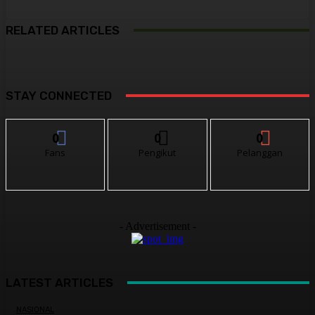
RELATED ARTICLES
STAY CONNECTED
0
0
0
Fans
Pengikut
Pelanggan
- Advertisement -
LATEST ARTICLES
NASIONAL