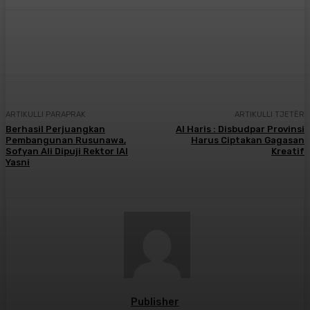
Facebook
X
Pinterest
WhatsApp
ARTIKULLI PARAPRAK
ARTIKULLI TJETËR
Berhasil Perjuangkan
Al Haris : Disbudpar Provinsi
Pembangunan Rusunawa,
Harus Ciptakan Gagasan
Sofyan Ali Dipuji Rektor IAI
Kreatif
Yasni
Publisher