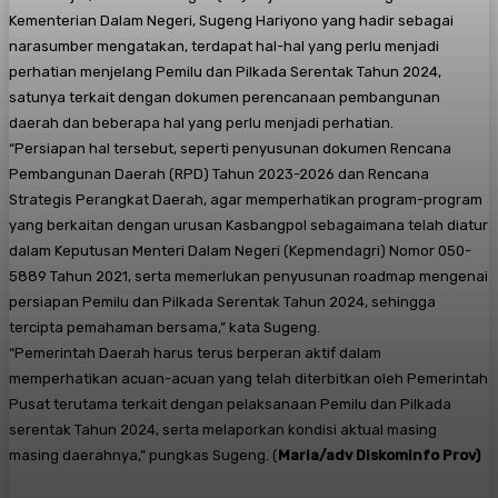
Kementerian Dalam Negeri, Sugeng Hariyono yang hadir sebagai
narasumber mengatakan, terdapat hal-hal yang perlu menjadi
perhatian menjelang Pemilu dan Pilkada Serentak Tahun 2024,
satunya terkait dengan dokumen perencanaan pembangunan
daerah dan beberapa hal yang perlu menjadi perhatian.
“Persiapan hal tersebut, seperti penyusunan dokumen Rencana
Pembangunan Daerah (RPD) Tahun 2023-2026 dan Rencana
Strategis Perangkat Daerah, agar memperhatikan program-program
yang berkaitan dengan urusan Kasbangpol sebagaimana telah diatur
dalam Keputusan Menteri Dalam Negeri (Kepmendagri) Nomor 050-
5889 Tahun 2021, serta memerlukan penyusunan roadmap mengenai
persiapan Pemilu dan Pilkada Serentak Tahun 2024, sehingga
tercipta pemahaman bersama,” kata Sugeng.
“Pemerintah Daerah harus terus berperan aktif dalam
memperhatikan acuan-acuan yang telah diterbitkan oleh Pemerintah
Pusat terutama terkait dengan pelaksanaan Pemilu dan Pilkada
serentak Tahun 2024, serta melaporkan kondisi aktual masing
masing daerahnya,” pungkas Sugeng. (
Maria/adv Diskominfo Prov)