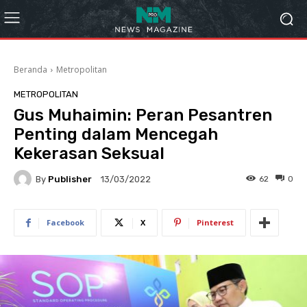
Beranda
Metropolitan
METROPOLITAN
Gus Muhaimin: Peran Pesantren
Penting dalam Mencegah
Kekerasan Seksual
By
Publisher
62
0
13/03/2022
Facebook
X
Pinterest