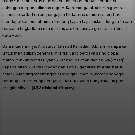
ustadz, karean harus diterapkan dalam kehidupan sehari hari
sehingga berguna dimasa depan. Kami mengajak seluruh generasi
milenial bisa ikut dalam pengajian ini, karena semuanya berhak
mendapatkan pemahaman tentang kajian kajian islam dengan tujuan
bersama tingkatkan iman dan taqwa, khususnya generasi milenial,”
kata Hesti.
Dalam tausiahnya, Al Ustadz Rahmad Rahadian,S.E., menyampaikan,
untuk menjadikan generasi milenial yang berdaya saing global,
membutuhkan pondasi yang kuat berupa iman dan takwa (Imtaq)
kepada Allah. Kualitas ibadah dan akhlak generasi milenial harus
semakin meningkat ditengah erah digital saat ini, karena sebagai
benteng diri terhadap pengaruh dari luar yang banya masuk pada
era globalisasi.
(ADV diskominfoprov)
Facebook
X
Pinterest
WhatsApp