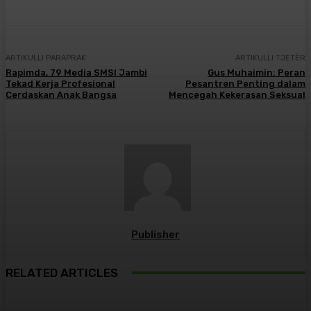
ARTIKULLI PARAPRAK
ARTIKULLI TJETËR
Rapimda, 79 Media SMSI Jambi
Gus Muhaimin: Peran
Tekad Kerja Profesional
Pesantren Penting dalam
Cerdaskan Anak Bangsa
Mencegah Kekerasan Seksual
Publisher
RELATED ARTICLES