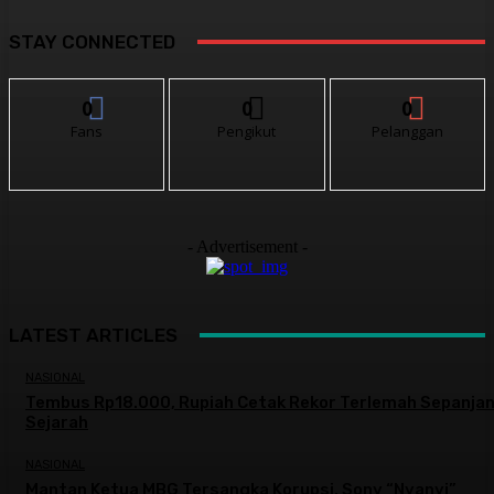
STAY CONNECTED
0
0
0
Fans
Pengikut
Pelanggan
- Advertisement -
LATEST ARTICLES
NASIONAL
Tembus Rp18.000, Rupiah Cetak Rekor Terlemah Sepanja
Sejarah
NASIONAL
Mantan Ketua MBG Tersangka Korupsi, Sony “Nyanyi”