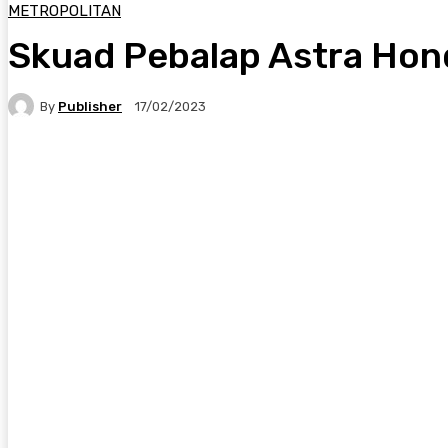
METROPOLITAN
Skuad Pebalap Astra Hond
By
Publisher
17/02/2023
Facebook
X
Pinterest
WhatsApp