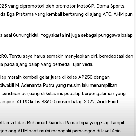
 2023 yang dipromotori oleh promotor MotoGP, Dorna Sports,
 Veda Ega Pratama yang kembali bertarung di ajang ATC. AHM pun
a asal Gunungkidul, Yogyakarta ini juga sebagai punggawa balap
C. Tentu saya harus semakin menyiapkan diri, beradaptasi dan
a pada ajang balap yang berbeda,” ujar Veda.
ap meraih kembali gelar juara di kelas AP250 dengan
iwakili M. Adenanta Putra yang musim lalu menampilkan
endirian berjuang di kelas ini, pebalap berpengalaman yang
 kampiun ARRC kelas SS600 musim balap 2022, Andi Farid
 Alfarezel dan Muhamad Kiandra Ramadhipa yang siap tampil
njang AHM saat mulai menapaki persaingan di level Asia,