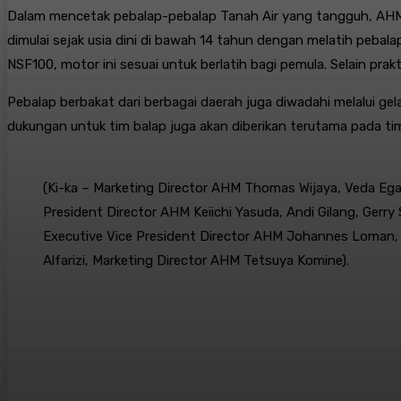
Dalam mencetak pebalap-pebalap Tanah Air yang tangguh, AHM 
dimulai sejak usia dini di bawah 14 tahun dengan melatih pebal
NSF100, motor ini sesuai untuk berlatih bagi pemula. Selain prak
Pebalap berbakat dari berbagai daerah juga diwadahi melalui gel
dukungan untuk tim balap juga akan diberikan terutama pada tim
(Ki-ka – Marketing Director AHM Thomas Wijaya, Veda Eg
President Director AHM Keiichi Yasuda, Andi Gilang, Gerry 
Executive Vice President Director AHM Johannes Loman, 
Alfarizi, Marketing Director AHM Tetsuya Komine).
Bagikan
Facebook
X
Pintere