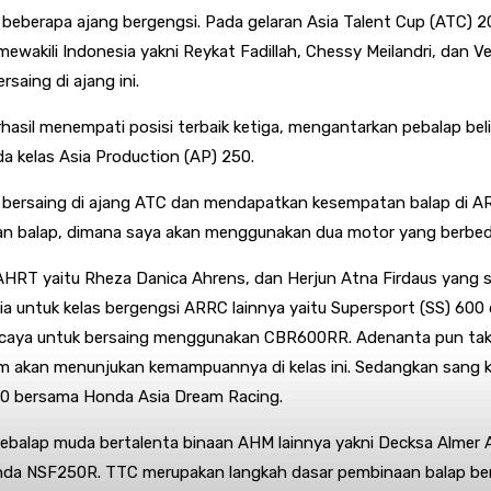
a beberapa ajang bergengsi. Pada gelaran Asia Talent Cup (ATC)
ewakili Indonesia yakni Reykat Fadillah, Chessy Meilandri, dan
aing di ajang ini.
asil menempati posisi terbaik ketiga, mengantarkan pebalap beli
a kelas Asia Production (AP) 250.
bersaing di ajang ATC dan mendapatkan kesempatan balap di ARR
ampilan balap, dimana saya akan menggunakan dua motor yang berbed
HRT yaitu Rheza Danica Ahrens, dan Herjun Atna Firdaus yang si
ntuk kelas bergengsi ARRC lainnya yaitu Supersport (SS) 600 d
ercaya untuk bersaing menggunakan CBR600RR. Adenanta pun tak s
lim akan menunjukan kemampuannya di kelas ini. Sedangkan sang
1000 bersama Honda Asia Dream Racing.
 pebalap muda bertalenta binaan AHM lainnya yakni Decksa Almer
a NSF250R. TTC merupakan langkah dasar pembinaan balap berje