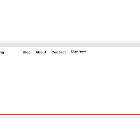
Buy now
ung
Blog
About
Contact
More
bangun
Gaming
Fitness
Video