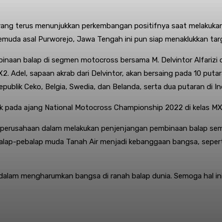
a yang terus menunjukkan perkembangan positifnya saat melakuk
muda asal Purworejo, Jawa Tengah ini pun siap menaklukkan targ
binaan balap di segmen motocross bersama M. Delvintor Alfarizi 
2. Adel, sapaan akrab dari Delvintor, akan bersaing pada 10 put
Republik Ceko, Belgia, Swedia, dan Belanda, serta dua putaran di I
aik pada ajang National Motocross Championship 2022 di kelas MX2
rusahaan dalam melakukan penjenjangan pembinaan balap semaki
lap-pebalap muda Tanah Air menjadi kebanggaan bangsa, seperti
 dalam mengharumkan bangsa di ranah balap dunia. Semoga hal in