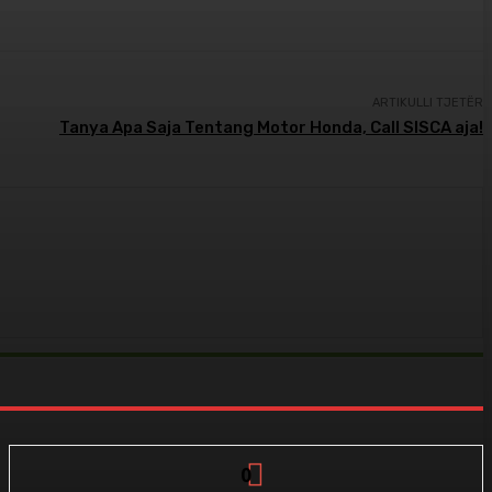
ARTIKULLI TJETËR
Tanya Apa Saja Tentang Motor Honda, Call SISCA aja!
0