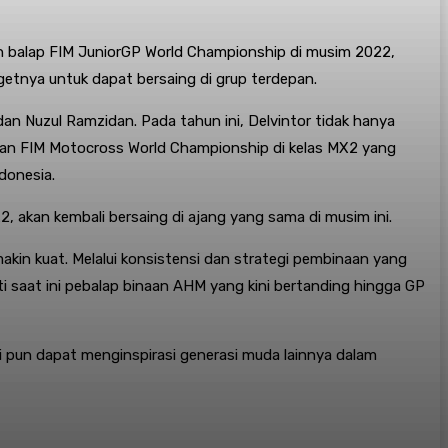
an balap FIM JuniorGP World Championship di musim 2022,
etnya untuk dapat bersaing di grup terdepan.
dan Nuzul Ramzidan. Pada tahun ini, Delvintor tidak hanya
aran FIM Motocross World Championship di kelas MX2 yang
ndonesia.
, akan kembali bersaing di ajang yang sama di musim ini.
n kuat. Melalui konsistensi dan strategi pembinaan yang
 saat ini pebalap binaan AHM yang kini bertanding hingga GP
i pun dapat menginspirasi generasi muda lainnya dalam