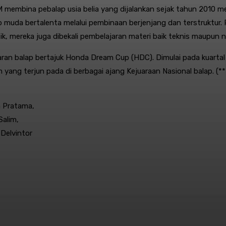
membina pebalap usia belia yang dijalankan sejak tahun 2010 m
ap muda bertalenta melalui pembinaan berjenjang dan terstruktur
tik, mereka juga dibekali pembelajaran materi baik teknis maupun n
aran balap bertajuk Honda Dream Cup (HDC). Dimulai pada kuartal 
 yang terjun pada di berbagai ajang Kejuaraan Nasional balap. (*
a Pratama,
Salim,
Delvintor
st
WhatsApp