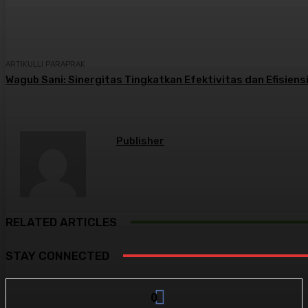
ARTIKULLI PARAPRAK
Wagub Sani: Sinergitas Tingkatkan Efektivitas dan Efisie
Publisher
RELATED ARTICLES
STAY CONNECTED
0