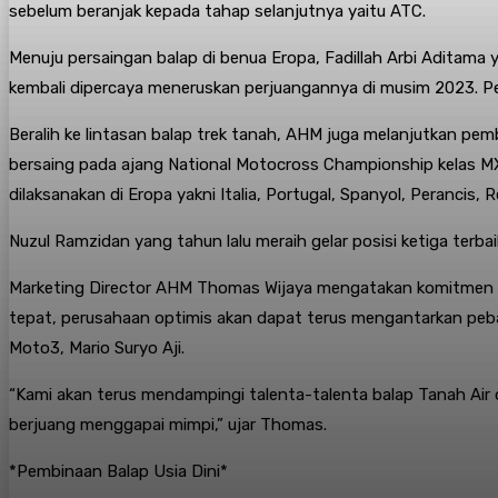
sebelum beranjak kepada tahap selanjutnya yaitu ATC.
Menuju persaingan balap di benua Eropa, Fadillah Arbi Aditam
kembali dipercaya meneruskan perjuangannya di musim 2023. Pe
Beralih ke lintasan balap trek tanah, AHM juga melanjutkan pem
bersaing pada ajang National Motocross Championship kelas MX
dilaksanakan di Eropa yakni Italia, Portugal, Spanyol, Perancis, 
Nuzul Ramzidan yang tahun lalu meraih gelar posisi ketiga terb
Marketing Director AHM Thomas Wijaya mengatakan komitmen pe
tepat, perusahaan optimis akan dapat terus mengantarkan peba
Moto3, Mario Suryo Aji.
“Kami akan terus mendampingi talenta-talenta balap Tanah Air
berjuang menggapai mimpi,” ujar Thomas.
*Pembinaan Balap Usia Dini*