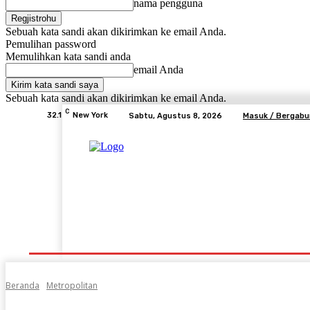
nama pengguna
Sebuah kata sandi akan dikirimkan ke email Anda.
Pemulihan password
Memulihkan kata sandi anda
email Anda
Sebuah kata sandi akan dikirimkan ke email Anda.
C
32.1
New York
Sabtu, Agustus 8, 2026
Masuk / Bergab
Beranda
Advertorial
Lifestyle
Desa Mem
Beranda
Metropolitan