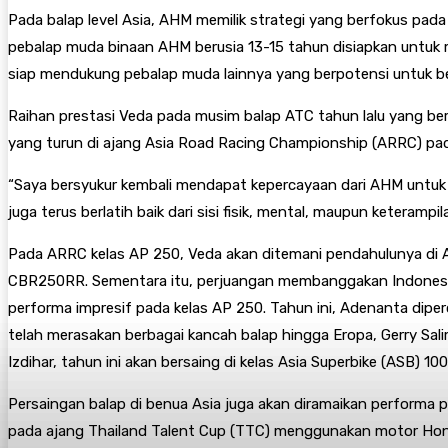
Pada balap level Asia, AHM memilik strategi yang berfokus pad
pebalap muda binaan AHM berusia 13-15 tahun disiapkan untuk m
siap mendukung pebalap muda lainnya yang berpotensi untuk bers
Raihan prestasi Veda pada musim balap ATC tahun lalu yang berh
yang turun di ajang Asia Road Racing Championship (ARRC) pad
“Saya bersyukur kembali mendapat kepercayaan dari AHM untuk 
juga terus berlatih baik dari sisi fisik, mental, maupun keter
Pada ARRC kelas AP 250, Veda akan ditemani pendahulunya di A
CBR250RR. Sementara itu, perjuangan membanggakan Indonesia u
performa impresif pada kelas AP 250. Tahun ini, Adenanta dip
telah merasakan berbagai kancah balap hingga Eropa, Gerry Sa
Izdihar, tahun ini akan bersaing di kelas Asia Superbike (ASB) 
Persaingan balap di benua Asia juga akan diramaikan performa
pada ajang Thailand Talent Cup (TTC) menggunakan motor Hond