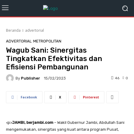
Beranda
advertorial
ADVERTORIAL
METROPOLITAN
Wagub Sani: Sinergitas
Tingkatkan Efektivitas dan
Efisiensi Pembangunan
By
Publisher
46
0
15/02/2023
Facebook
X
Pinterest
<
p>
JAMBI, berjambi.com
– Wakil Gubernur Jambi, Abdullah Sani
mengemukakan, sinergitas yang kuat antara program Pusat,