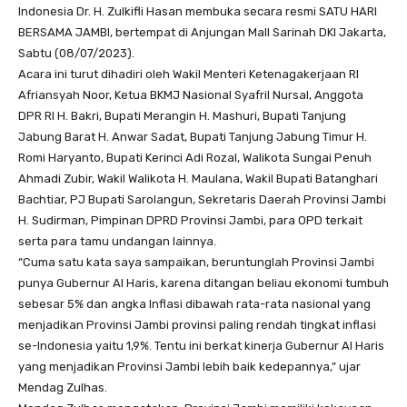
Indonesia Dr. H. Zulkifli Hasan membuka secara resmi SATU HARI
BERSAMA JAMBI, bertempat di Anjungan Mall Sarinah DKI Jakarta,
Sabtu (08/07/2023).
Acara ini turut dihadiri oleh Wakil Menteri Ketenagakerjaan RI
Afriansyah Noor, Ketua BKMJ Nasional Syafril Nursal, Anggota
DPR RI H. Bakri, Bupati Merangin H. Mashuri, Bupati Tanjung
Jabung Barat H. Anwar Sadat, Bupati Tanjung Jabung Timur H.
Romi Haryanto, Bupati Kerinci Adi Rozal, Walikota Sungai Penuh
Ahmadi Zubir, Wakil Walikota H. Maulana, Wakil Bupati Batanghari
Bachtiar, PJ Bupati Sarolangun, Sekretaris Daerah Provinsi Jambi
H. Sudirman, Pimpinan DPRD Provinsi Jambi, para OPD terkait
serta para tamu undangan lainnya.
“Cuma satu kata saya sampaikan, beruntunglah Provinsi Jambi
punya Gubernur Al Haris, karena ditangan beliau ekonomi tumbuh
sebesar 5% dan angka Inflasi dibawah rata-rata nasional yang
menjadikan Provinsi Jambi provinsi paling rendah tingkat inflasi
se-Indonesia yaitu 1,9%. Tentu ini berkat kinerja Gubernur Al Haris
yang menjadikan Provinsi Jambi lebih baik kedepannya,” ujar
Mendag Zulhas.