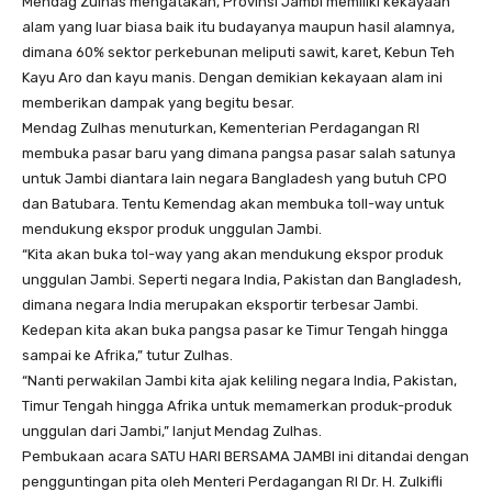
Mendag Zulhas mengatakan, Provinsi Jambi memiliki kekayaan
alam yang luar biasa baik itu budayanya maupun hasil alamnya,
dimana 60% sektor perkebunan meliputi sawit, karet, Kebun Teh
Kayu Aro dan kayu manis. Dengan demikian kekayaan alam ini
memberikan dampak yang begitu besar.
Mendag Zulhas menuturkan, Kementerian Perdagangan RI
membuka pasar baru yang dimana pangsa pasar salah satunya
untuk Jambi diantara lain negara Bangladesh yang butuh CPO
dan Batubara. Tentu Kemendag akan membuka toll-way untuk
mendukung ekspor produk unggulan Jambi.
“Kita akan buka tol-way yang akan mendukung ekspor produk
unggulan Jambi. Seperti negara India, Pakistan dan Bangladesh,
dimana negara India merupakan eksportir terbesar Jambi.
Kedepan kita akan buka pangsa pasar ke Timur Tengah hingga
sampai ke Afrika,” tutur Zulhas.
“Nanti perwakilan Jambi kita ajak keliling negara India, Pakistan,
Timur Tengah hingga Afrika untuk memamerkan produk-produk
unggulan dari Jambi,” lanjut Mendag Zulhas.
Pembukaan acara SATU HARI BERSAMA JAMBI ini ditandai dengan
pengguntingan pita oleh Menteri Perdagangan RI Dr. H. Zulkifli