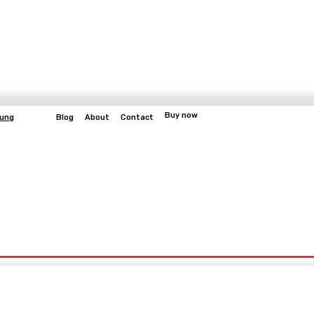
Buy now
bung
Blog
About
Contact
More
bangun
Gaming
Fitness
Video