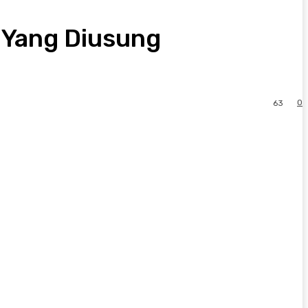
a Yang Diusung
0
63