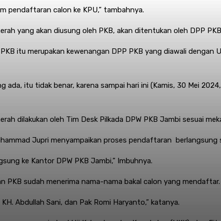
lum pendaftaran calon ke KPU,” tambahnya.
aerah yang akan diusung oleh PKB, akan ditentukan oleh DPP PKB
di PKB itu merupakan kewenangan DPP PKB yang diawali dengan Uj
g ada, itu tidak benar, karena sampai hari ini (Kamis, 30 Mei 202
daerah dilakukan oleh Tim Desk Pilkada DPW PKB Jambi sesuai me
hammad Jupri menyampaikan proses pendaftaran berlangsung sec
 langsung ke Kantor DPW PKB Jambi,” Imbuhnya.
kan PKB sudah menerima nama-nama bakal calon yang mendaftar.
k KH. Abdullah Sani, dan Pak Romi Haryanto,” katanya.