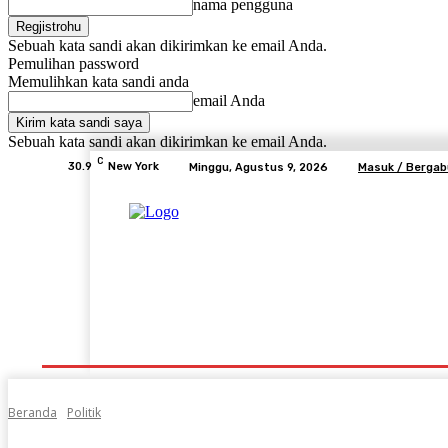
nama pengguna
Sebuah kata sandi akan dikirimkan ke email Anda.
Pemulihan password
Memulihkan kata sandi anda
email Anda
Sebuah kata sandi akan dikirimkan ke email Anda.
C
30.9
New York
Minggu, Agustus 9, 2026
Masuk / Berga
Beranda
Advertorial
Lifestyle
Desa Mem
Beranda
Politik