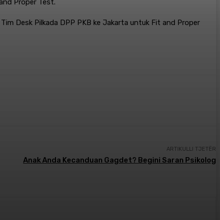
and Proper Test.
h Tim Desk Pilkada DPP PKB ke Jakarta untuk Fit and Proper
ARTIKULLI TJETËR
Anak Anda Kecanduan Gagdet? Begini Saran Psikolog