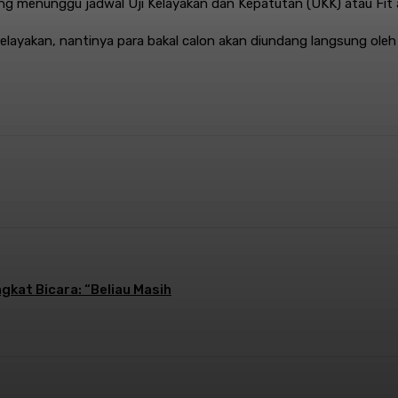
ng menunggu jadwal Uji Kelayakan dan Kepatutan (UKK) atau Fit 
kelayakan, nantinya para bakal calon akan diundang langsung ole
st
WhatsApp
gkat Bicara: “Beliau Masih