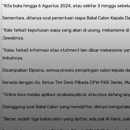
“Kita buka hingga 6 Agustus 2024, atau sekitar 3 minggu sebe
Sementara, ditanya soal penentuan siapa Bakal Calon Kepala D
“Kalo terkait keputusan siapa yang akan di usung, mekanisme 
Jawabnya.
“Kalau terkait informasi atau statment lain diluar mekanisme yan
Imbuhnya.
Disampaikan Elpisina, semua proses penjaringan calon kepala 
Senada dengan itu, Ketua Tim Desk Pilkada DPW PKB Jambi, Mu
“Online bisa melalui aplikasi sicakada.pkb.id. atau bisa datang
Disinggung soal Bakal Calon yang mendaftar, dirinya mengata
“Benar, sudah tiga bakal calon yang daftar, ada pak Al Haris, pa