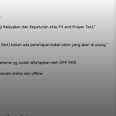
.
i Kelayakan dan Kepatutan atau Fit and Proper Test,”
4, Red.) belum ada penetapan bakal calon yang akan di usung,”
kanisme yg sudah ditetapkan oleh DPP PKB.
ara online dan offline.