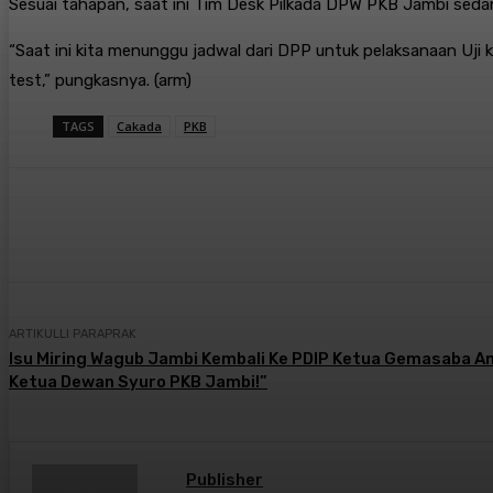
Sesuai tahapan, saat ini Tim Desk Pilkada DPW PKB Jambi seda
“Saat ini kita menunggu jadwal dari DPP untuk pelaksanaan Uji 
test,” pungkasnya. (arm)
TAGS
Cakada
PKB
Bagikan
Facebook
X
Pintere
ARTIKULLI PARAPRAK
Isu Miring Wagub Jambi Kembali Ke PDIP Ketua Gemasaba An
Ketua Dewan Syuro PKB Jambi!”
Publisher