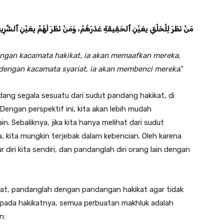
مَنْ نَظَرَ لِلْخَلْقِ بِعَيْنِ ٱلحَقِيقَةِ عَذَرَهُمْ، وَمَنْ نَظَرَ لَهُمْ بِعَيْنِ ٱلشَّرِيع
gan kacamata hakikat, ia akan memaafkan mereka,
engan kacamata syariat, ia akan membenci mereka
.”
ang segala sesuatu dari sudut pandang hakikat, di
Dengan perspektif ini, kita akan lebih mudah
 Sebaliknya, jika kita hanya melihat dari sudut
 kita mungkin terjebak dalam kebencian. Oleh karena
diri kita sendiri, dan pandanglah diri orang lain dengan
iat, pandanglah dengan pandangan hakikat agar tidak
a pada hakikatnya, semua perbuatan makhluk adalah
n: