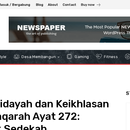
Masuk / Bergabung
Blog
About
Contact
Buy now
tyle
Desa Membangun
Gaming
Fitness
S
idayah dan Keikhlasan
aqarah Ayat 272:
ik Sedekah