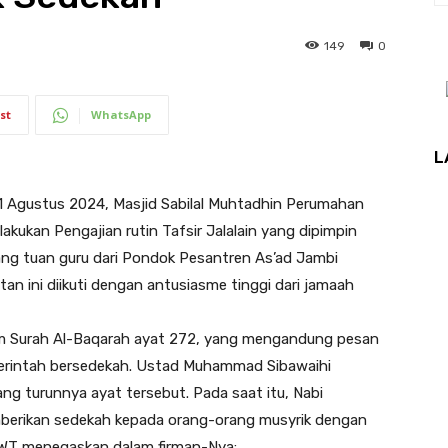
149
0
st
WhatsApp
L
1 Agustus 2024, Masjid Sabilal Muhtadhin Perumahan
akukan Pengajian rutin Tafsir Jalalain yang dipimpin
ng tuan guru dari Pondok Pesantren As’ad Jambi
an ini diikuti dengan antusiasme tinggi dari jamaah
am Surah Al-Baqarah ayat 272, yang mengandung pesan
 perintah bersedekah. Ustad Muhammad Sibawaihi
ng turunnya ayat tersebut. Pada saat itu, Nabi
rikan sedekah kepada orang-orang musyrik dengan
SWT menegaskan dalam firman-Nya: