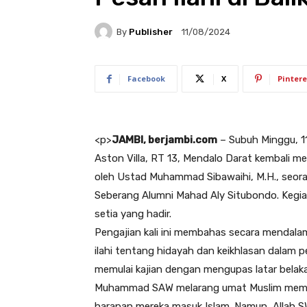
By
Publisher
11/08/2024
Facebook
X
Pintere
<
p>
JAMBI, berjambi.com
–
Subuh Minggu, 1
Aston Villa, RT 13, Mendalo Darat kembali mel
oleh Ustad Muhammad Sibawaihi, M.H., seora
Seberang Alumni Mahad Aly Situbondo. Kegiat
setia yang hadir.
Pengajian kali ini membahas secara mendal
ilahi tentang hidayah dan keikhlasan dalam
memulai kajian dengan mengupas latar belaka
Muhammad SAW melarang umat Muslim membe
harapan mereka masuk Islam. Namun, Allah 