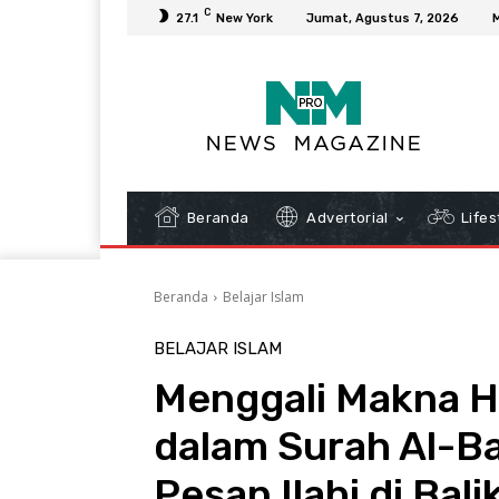
C
27.1
New York
Jumat, Agustus 7, 2026
Beranda
Advertorial
Lifes
Beranda
Belajar Islam
BELAJAR ISLAM
Menggali Makna H
dalam Surah Al-B
Pesan Ilahi di Bal