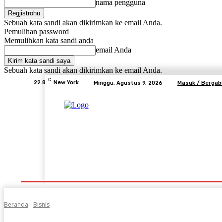
nama pengguna
Sebuah kata sandi akan dikirimkan ke email Anda.
Pemulihan password
Memulihkan kata sandi anda
email Anda
Sebuah kata sandi akan dikirimkan ke email Anda.
C
22.8
New York
Minggu, Agustus 9, 2026
Masuk / Berga
Beranda
Advertorial
Lifestyle
Desa Mem
Beranda
Bisnis