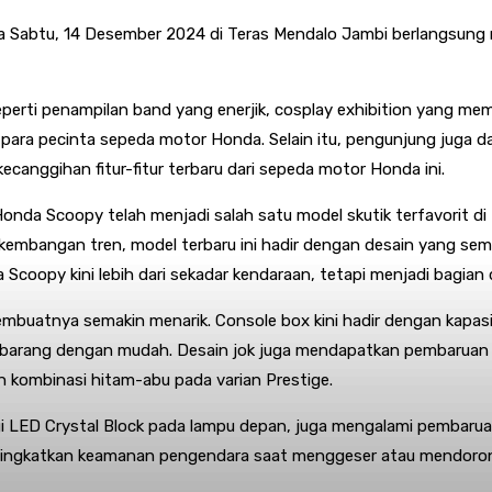
a Sabtu, 14 Desember 2024 di Teras Mendalo Jambi berlangsung 
seperti penampilan band yang enerjik, cosplay exhibition yang m
i para pecinta sepeda motor Honda. Selain itu, pengunjung juga
canggihan fitur-fitur terbaru dari sepeda motor Honda ini.
a Scoopy telah menjadi salah satu model skutik terfavorit di I
embangan tren, model terbaru ini hadir dengan desain yang sema
oopy kini lebih dari sekadar kendaraan, tetapi menjadi bagian 
tnya semakin menarik. Console box kini hadir dengan kapasitas le
barang dengan mudah. Desain jok juga mendapatkan pembaruan 
n kombinasi hitam-abu pada varian Prestige.
gi LED Crystal Block pada lampu depan, juga mengalami pembaru
ingkatkan keamanan pengendara saat menggeser atau mendorong 