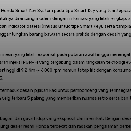
Honda Smart Key System pada tipe Smart Key yang terintegras
alnya dirancang modern dengan informasi yang lebih lengkap, se
 dan indikator baterai (khusus untuk tipe Smart Key), serta tampil
ggantungkan barang bawaan secara praktis dengan desain yang da
 mesin yang lebih responsif pada putaran awal hingga menenga
n injeksi PGM-FI yang tergabung dalam rangkaian teknologi eSP
tinggi di 9,2 Nm @ 6.000 rpm namun tetap irit dengan konsumsi 
3.
y termasuk desain pijakan kaki untuk pembonceng yang terint
in velg terbaru 5 palang yang memberikan nuansa retro serta ban
bagian dari gaya hidup yang ekspresif dan memikat. Dengan desai
jungi dealer resmi Honda terdekat dan rasakan pengalaman berke