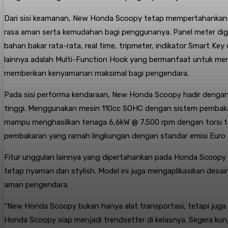
Dari sisi keamanan, New Honda Scoopy tetap mempertahankan 
rasa aman serta kemudahan bagi penggunanya. Panel meter digit
bahan bakar rata-rata, real time, tripmeter, indikator Smart Key
lainnya adalah Multi-Function Hook yang bermanfaat untuk men
memberikan kenyamanan maksimal bagi pengendara.
Pada sisi performa kendaraan, New Honda Scoopy hadir dengan
tinggi. Menggunakan mesin 110cc SOHC dengan sistem pembakara
mampu menghasilkan tenaga 6,6kW @ 7.500 rpm dengan torsi ter
pembakaran yang ramah lingkungan dengan standar emisi Euro 
Fitur unggulan lainnya yang dipertahankan pada Honda Scoop
tetap nyaman dan stylish. Model ini juga mengaplikasikan desa
aman pengendara.
“New Honda Scoopy bukan hanya alat transportasi, tetapi juga 
Honda Scoopy siap menjadi trendsetter di kelasnya. Segera kun