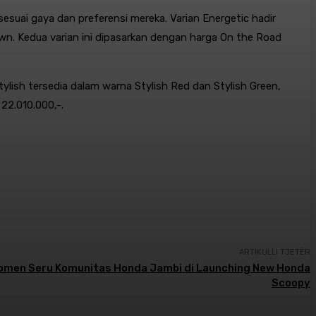
suai gaya dan preferensi mereka. Varian Energetic hadir
wn. Kedua varian ini dipasarkan dengan harga On the Road
ylish tersedia dalam warna Stylish Red dan Stylish Green,
22.010.000,-.
ARTIKULLI TJETËR
omen Seru Komunitas Honda Jambi di Launching New Honda
Scoopy