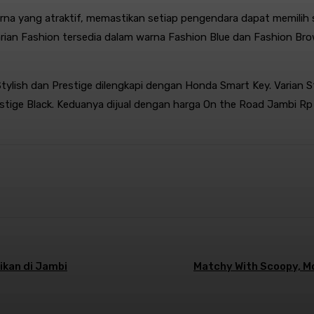
na yang atraktif, memastikan setiap pengendara dapat memilih se
rian Fashion tersedia dalam warna Fashion Blue dan Fashion Bro
tylish dan Prestige dilengkapi dengan Honda Smart Key. Varian St
tige Black. Keduanya dijual dengan harga On the Road Jambi Rp 
st
WhatsApp
kan di Jambi
Matchy With Scoopy, M