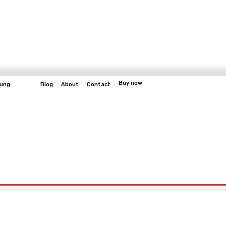
Buy now
bung
Blog
About
Contact
More
bangun
Gaming
Fitness
Video