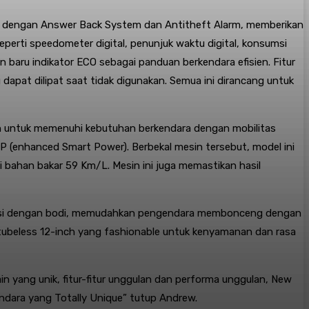
i dengan Answer Back System dan Antitheft Alarm, memberikan
perti speedometer digital, penunjuk waktu digital, konsumsi
an baru indikator ECO sebagai panduan berkendara efisien. Fitur
pat dilipat saat tidak digunakan. Semua ini dirancang untuk
h untuk memenuhi kebutuhan berkendara dengan mobilitas
 (enhanced Smart Power). Berbekal mesin tersebut, model ini
bahan bakar 59 Km/L. Mesin ini juga memastikan hasil
egrasi dengan bodi, memudahkan pengendara membonceng dengan
 tubeless 12-inch yang fashionable untuk kenyamanan dan rasa
n yang unik, fitur-fitur unggulan dan performa unggulan, New
ndara yang Totally Unique” tutup Andrew.