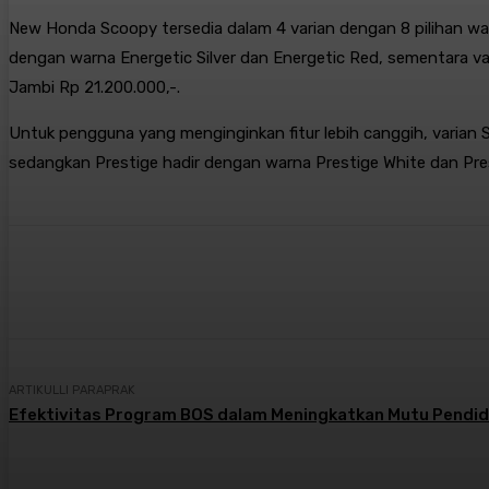
New Honda Scoopy tersedia dalam 4 varian dengan 8 pilihan war
dengan warna Energetic Silver dan Energetic Red, sementara va
Jambi Rp 21.200.000,-.
Untuk pengguna yang menginginkan fitur lebih canggih, varian S
sedangkan Prestige hadir dengan warna Prestige White dan Pres
Bagikan
Facebook
X
Pintere
ARTIKULLI PARAPRAK
Efektivitas Program BOS dalam Meningkatkan Mutu Pendidi