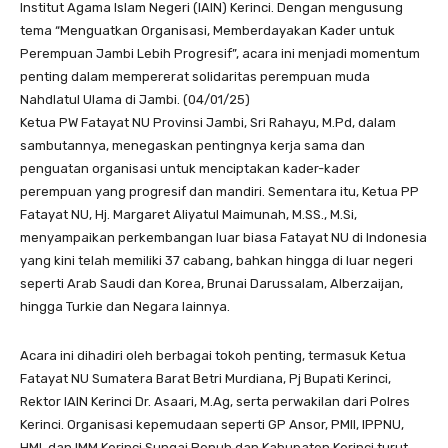
Institut Agama Islam Negeri (IAIN) Kerinci. Dengan mengusung
tema “Menguatkan Organisasi, Memberdayakan Kader untuk
Perempuan Jambi Lebih Progresif”, acara ini menjadi momentum
penting dalam mempererat solidaritas perempuan muda
Nahdlatul Ulama di Jambi. (04/01/25)
Ketua PW Fatayat NU Provinsi Jambi, Sri Rahayu, M.Pd, dalam
sambutannya, menegaskan pentingnya kerja sama dan
penguatan organisasi untuk menciptakan kader-kader
perempuan yang progresif dan mandiri. Sementara itu, Ketua PP
Fatayat NU, Hj. Margaret Aliyatul Maimunah, M.SS., M.Si,
menyampaikan perkembangan luar biasa Fatayat NU di Indonesia
yang kini telah memiliki 37 cabang, bahkan hingga di luar negeri
seperti Arab Saudi dan Korea, Brunai Darussalam, Alberzaijan,
hingga Turkie dan Negara lainnya.
Acara ini dihadiri oleh berbagai tokoh penting, termasuk Ketua
Fatayat NU Sumatera Barat Betri Murdiana, Pj Bupati Kerinci,
Rektor IAIN Kerinci Dr. Asaari, M.Ag, serta perwakilan dari Polres
Kerinci. Organisasi kepemudaan seperti GP Ansor, PMII, IPPNU,
HMI, dan IMM Kerinci Sungai Penuh dan Kabupaten Kerinci turut