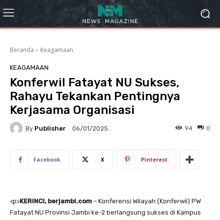
Beranda
Keagamaan
KEAGAMAAN
Konferwil Fatayat NU Sukses,
Rahayu Tekankan Pentingnya
Kerjasama Organisasi
By
Publisher
94
0
06/01/2025
Facebook
X
Pinterest
<
p>
KERINCI, berjambi.com
– Konferensi Wilayah (Konferwil) PW
Fatayat NU Provinsi Jambi ke-2 berlangsung sukses di Kampus