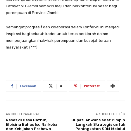
Fatayat NU Jambi semakin maju dan berkontribusi besar bagi
perempuan di Provinsi Jambi.
Semangat progresif dan kolaborasi dalam Konferwil ini menjadi
inspirasi bagi seluruh kader untuk terus berkiprah dalam
memperjuangkan hak-hak perempuan dan kesejahteraan
masyarakat. (***)
Facebook
X
Pinterest
ARTIKULLI PARAPRAK
ARTIKULLI TJETËR
Reses di Desa Bathin,
Bupati Anwar Sadat Pimpin
Elpisina Bahas Isu Narkoba
Langkah Strategis untuk
dan Kebijakan Prabowo
Peningkatan SDM Melalui