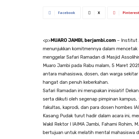
Facebook
X
Pinteres
<
p>
MUARO JAMBI, berjambi.com
– Institu
menunjukkan komitmennya dalam mencetak 
menggelar Safari Ramadan di Masjid Assoli
Muaro Jambi pada Rabu malam, 5 Maret 2025.
antara mahasiswa, dosen, dan warga sekita
hangat dan penuh keberkahan.
Safari Ramadan ini merupakan inisiatif Dekan
serta diikuti oleh segenap pimpinan kampus, 
fakultas, kaprodi, dan para dosen hombes I
Kasang Pudak turut hadir dalam acara ini, 
Wakil Rektor I IAIMA Jambi, Fahami Rohim, 
bertujuan untuk melatih mental mahasiswa d