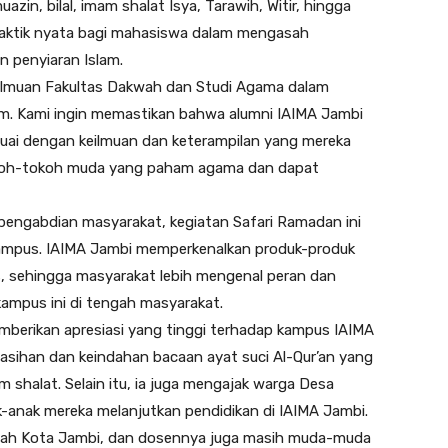
azin, bilal, imam shalat Isya, Tarawih, Witir, hingga
praktik nyata bagi mahasiswa dalam mengasah
 penyiaran Islam.
keilmuan Fakultas Dakwah dan Studi Agama dalam
am. Kami ingin memastikan bahwa alumni IAIMA Jambi
uai dengan keilmuan dan keterampilan yang mereka
 tokoh-tokoh muda yang paham agama dan dapat
pengabdian masyarakat, kegiatan Safari Ramadan ini
 kampus. IAIMA Jambi memperkenalkan produk-produk
s, sehingga masyarakat lebih mengenal peran dan
 kampus ini di tengah masyarakat.
mberikan apresiasi yang tinggi terhadap kampus IAIMA
sihan dan keindahan bacaan ayat suci Al-Qur’an yang
shalat. Selain itu, ia juga mengajak warga Desa
anak mereka melanjutkan pendidikan di IAIMA Jambi.
ngah Kota Jambi, dan dosennya juga masih muda-muda