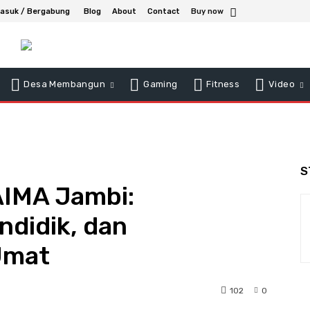
asuk / Bergabung
Blog
About
Contact
Buy now
Desa Membangun
Gaming
Fitness
Video
S
AIMA Jambi:
ndidik, dan
Umat
102
0