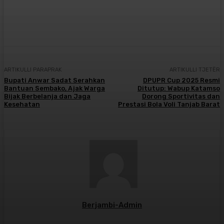
Facebook
X
Pinterest
WhatsApp
ARTIKULLI PARAPRAK
ARTIKULLI TJETËR
Bupati Anwar Sadat Serahkan
DPUPR Cup 2025 Resmi
Bantuan Sembako, Ajak Warga
Ditutup: Wabup Katamso
Bijak Berbelanja dan Jaga
Dorong Sportivitas dan
Kesehatan
Prestasi Bola Voli Tanjab Barat
Berjambi-Admin