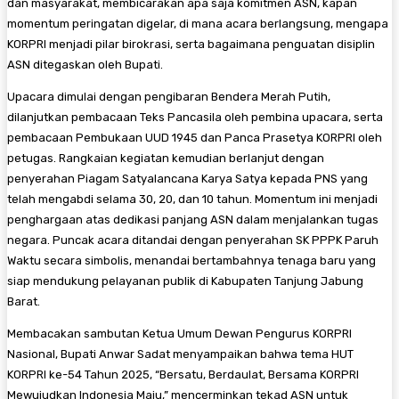
dan masyarakat, membicarakan apa saja komitmen ASN, kapan
momentum peringatan digelar, di mana acara berlangsung, mengapa
KORPRI menjadi pilar birokrasi, serta bagaimana penguatan disiplin
ASN ditegaskan oleh Bupati.
Upacara dimulai dengan pengibaran Bendera Merah Putih,
dilanjutkan pembacaan Teks Pancasila oleh pembina upacara, serta
pembacaan Pembukaan UUD 1945 dan Panca Prasetya KORPRI oleh
petugas. Rangkaian kegiatan kemudian berlanjut dengan
penyerahan Piagam Satyalancana Karya Satya kepada PNS yang
telah mengabdi selama 30, 20, dan 10 tahun. Momentum ini menjadi
penghargaan atas dedikasi panjang ASN dalam menjalankan tugas
negara. Puncak acara ditandai dengan penyerahan SK PPPK Paruh
Waktu secara simbolis, menandai bertambahnya tenaga baru yang
siap mendukung pelayanan publik di Kabupaten Tanjung Jabung
Barat.
Membacakan sambutan Ketua Umum Dewan Pengurus KORPRI
Nasional, Bupati Anwar Sadat menyampaikan bahwa tema HUT
KORPRI ke-54 Tahun 2025, “Bersatu, Berdaulat, Bersama KORPRI
Mewujudkan Indonesia Maju,” mencerminkan tekad ASN untuk