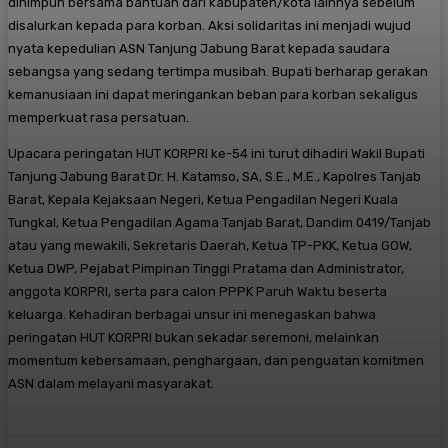
dihimpun bersama bantuan dari kabupaten/kota lainnya sebelum
disalurkan kepada para korban. Aksi solidaritas ini menjadi wujud
nyata kepedulian ASN Tanjung Jabung Barat kepada saudara
sebangsa yang sedang tertimpa musibah. Bupati berharap gerakan
kemanusiaan ini dapat meringankan beban para korban sekaligus
memperkuat rasa persatuan.
Upacara peringatan HUT KORPRI ke-54 ini turut dihadiri Wakil Bupati
Tanjung Jabung Barat Dr. H. Katamso, SA, S.E., M.E., Kapolres Tanjab
Barat, Kepala Kejaksaan Negeri, Ketua Pengadilan Negeri Kuala
Tungkal, Ketua Pengadilan Agama Tanjab Barat, Dandim 0419/Tanjab
atau yang mewakili, Sekretaris Daerah, Ketua TP-PKK, Ketua GOW,
Ketua DWP, Pejabat Pimpinan Tinggi Pratama dan Administrator,
anggota KORPRI, serta para calon PPPK Paruh Waktu beserta
keluarga. Kehadiran berbagai unsur ini menegaskan bahwa
peringatan HUT KORPRI bukan sekadar seremoni, melainkan
momentum kebersamaan, penghargaan, dan penguatan komitmen
ASN dalam melayani masyarakat.