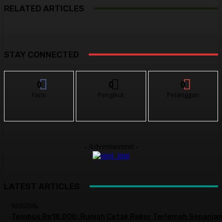
RELATED ARTICLES
STAY CONNECTED
0
0
0
Fans
Pengikut
Pelanggan
- Advertisement -
LATEST ARTICLES
NASIONAL
Tembus Rp18.000, Rupiah Cetak Rekor Terlemah Sepanja