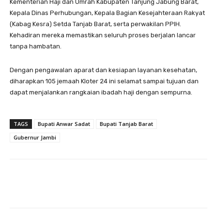
Kementerian Haji dan Umrah Kabupaten Tanjung Jabung Barat,
Kepala Dinas Perhubungan, Kepala Bagian Kesejahteraan Rakyat
(Kabag Kesra) Setda Tanjab Barat, serta perwakilan PPIH.
Kehadiran mereka memastikan seluruh proses berjalan lancar
tanpa hambatan.
Dengan pengawalan aparat dan kesiapan layanan kesehatan,
diharapkan 105 jemaah Kloter 24 ini selamat sampai tujuan dan
dapat menjalankan rangkaian ibadah haji dengan sempurna.
TAGS
Bupati Anwar Sadat
Bupati Tanjab Barat
Gubernur Jambi
Facebook
X
Pinterest
Wha