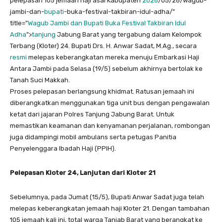
pelepasan 105 jemaah haji asal Kabupaten
2026
/05/26/wagub-
jambi-dan-
bupati
-buka-festival-takbiran-idul-adha/”
title=”
Wagub Jambi dan Bupati Buka Festival Takbiran Idul
Adha
”>
tanjung
Jabung Barat yang tergabung dalam Kelompok
Terbang (Kloter) 24. Bupati Drs. H. Anwar Sadat, M.Ag., secara
resmi
melepas keberangkatan mereka menuju Embarkasi Haji
Antara Jambi pada Selasa (19/5) sebelum akhirnya bertolak ke
Tanah Suci Makkah.
Proses pelepasan berlangsung khidmat. Ratusan jemaah ini
diberangkatkan menggunakan tiga unit bus dengan pengawalan
ketat dari jajaran Polres Tanjung Jabung Barat. Untuk
memastikan keamanan dan kenyamanan perjalanan, rombongan
juga didampingi mobil ambulans serta petugas Panitia
Penyelenggara Ibadah Haji (PPIH).
Pelepasan Kloter 24, Lanjutan dari Kloter 21
Sebelumnya, pada Jumat (15/5), Bupati Anwar Sadat juga telah
melepas keberangkatan jemaah haji Kloter 21. Dengan tambahan
105 jemaah kali ini, total warga Tanjab Barat yang berangkat ke